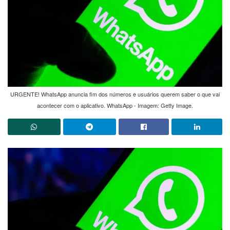
URGENTE! WhatsApp anuncia fim dos números e usuários querem saber o que vai
acontecer com o aplicativo. WhatsApp - Imagem: Getty Image.