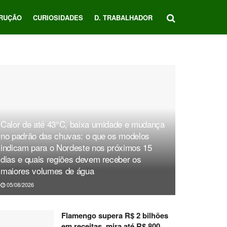
RUÇÃO
CURIOSIDADES
D. TRABALHADOR
Calor de até 43°C, baixa umidade e mudança
no padrão das chuvas: o que os modelos
indicam para o Nordeste nos próximos 15
dias e quais regiões devem receber os
maiores volumes de água
05/08/2026
Flamengo supera R$ 2 bilhões
em receitas, mira até R$ 800