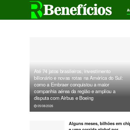
A
Até 74 jatos brasileiros, investimento
bilionário e novas rotas na América do Sul:
como a Embraer conquistou a maior
companhia aérea da região e ampliou a
disputa com Airbus e Boeing
05/08/2026
Alguns meses, bilhões em chi
e uma corrida global por