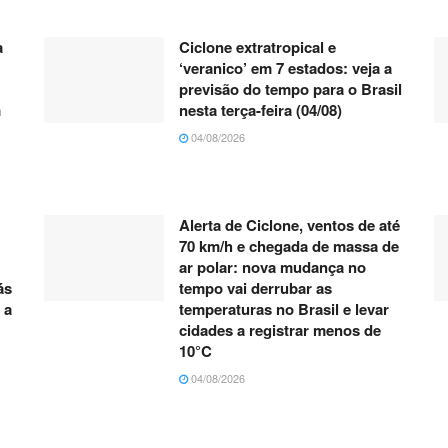
a
Ciclone extratropical e
‘veranico’ em 7 estados: veja a
previsão do tempo para o Brasil
m
nesta terça-feira (04/08)
04/08/2026
Alerta de Ciclone, ventos de até
70 km/h e chegada de massa de
ar polar: nova mudança no
ás
tempo vai derrubar as
 a
temperaturas no Brasil e levar
cidades a registrar menos de
10°C
04/08/2026