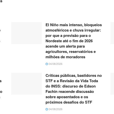
as
El Niño mais intenso, bloqueios
e
atmosféricos e chuva irregular:
por que a previsão para o
s
Nordeste até o fim de 2026
acende um alerta para
agricultores, reservatórios e
milhões de moradores
04/08/2026
Críticas públicas, bastidores no
s
STF e a Revisão da Vida Toda
do INSS: discurso de Edson
do
Fachin reacende discussão
á
sobre aposentados e os
próximos desafios do STF
04/08/2026