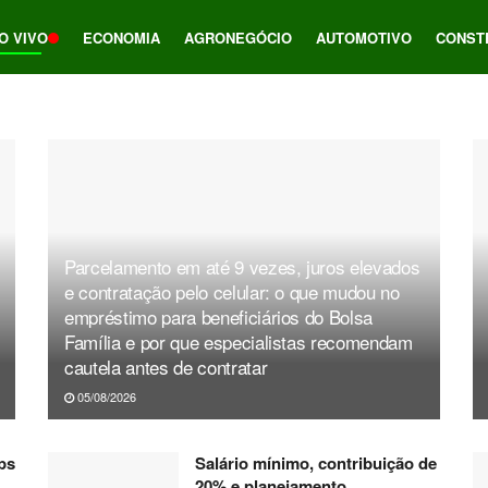
O VIVO
ECONOMIA
AGRONEGÓCIO
AUTOMOTIVO
CONST
Parcelamento em até 9 vezes, juros elevados
e contratação pelo celular: o que mudou no
empréstimo para beneficiários do Bolsa
Família e por que especialistas recomendam
cautela antes de contratar
05/08/2026
ps
Salário mínimo, contribuição de
20% e planejamento