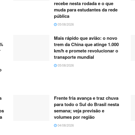
recebe nesta rodada e o que
muda para estudantes da rede
pública
05/08/2026
Mais rápido que avião: o novo
0%
trem da China que atinge 1.000
r
km/h e promete revolucionar o
transporte mundial
05/08/2026
o
a
Frente fria avança e traz chuva
para todo o Sul do Brasil nesta
 os
semana; veja previsão e
a
volumes por região
04/08/2026