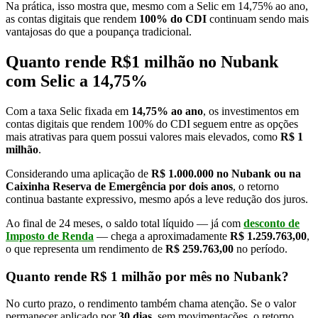
Na prática, isso mostra que, mesmo com a Selic em 14,75% ao ano,
as contas digitais que rendem
100% do CDI
continuam sendo mais
vantajosas do que a poupança tradicional.
Quanto rende R$1 milhão no Nubank
com Selic a 14,75%
Com a taxa Selic fixada em
14,75% ao ano
, os investimentos em
contas digitais que rendem 100% do CDI seguem entre as opções
mais atrativas para quem possui valores mais elevados, como
R$ 1
milhão
.
Considerando uma aplicação de
R$ 1.000.000 no Nubank ou na
Caixinha Reserva de Emergência por dois anos
, o retorno
continua bastante expressivo, mesmo após a leve redução dos juros.
Ao final de 24 meses, o saldo total líquido — já com
desconto de
Imposto de Renda
— chega a aproximadamente
R$ 1.259.763,00
,
o que representa um rendimento de
R$ 259.763,00
no período.
Quanto rende R$ 1 milhão por mês no Nubank?
No curto prazo, o rendimento também chama atenção. Se o valor
permanecer aplicado por
30 dias
, sem movimentações, o retorno