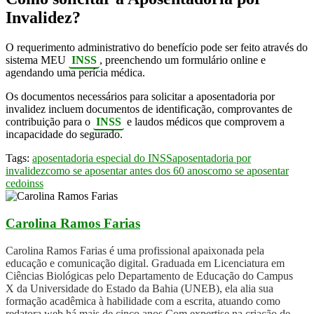
Invalidez?
O requerimento administrativo do benefício pode ser feito através do
sistema MEU
INSS
, preenchendo um formulário online e
agendando uma perícia médica.
Os documentos necessários para solicitar a aposentadoria por
invalidez incluem documentos de identificação, comprovantes de
contribuição para o
INSS
e laudos médicos que comprovem a
incapacidade do segurado.
Tags:
aposentadoria especial do INSS
aposentadoria por
invalidez
como se aposentar antes dos 60 anos
como se aposentar
cedo
inss
Carolina Ramos Farias
Carolina Ramos Farias é uma profissional apaixonada pela
educação e comunicação digital. Graduada em Licenciatura em
Ciências Biológicas pelo Departamento de Educação do Campus
X da Universidade do Estado da Bahia (UNEB), ela alia sua
formação acadêmica à habilidade com a escrita, atuando como
redatora web há mais de cinco anos.Com expertise na criação de