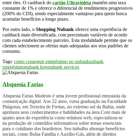
entre eles. O cashback do
cartão Ultravioleta
mantém uma taxa
constante de 1% e oferece o diferencial de rendimentos progressivos
(200% do CDI), sendo especialmente vantajoso para quem busca
acumular benefícios a longo prazo.
Por outro lado, o
Shopping Nubank
oferece uma experiência de
cashback mais diversificada, com percentuais variáveis de acordo
com cada estabelecimento parceiro. Esta modalidade permite que os
clientes selecionem as ofertas mais adequadas aos seus padrões de
consumo.
Tags:
como conseguir empréstimo no nubank
nubank
empréstimo
nubank hoje
nubank serviços
Abquesia Farias
Abquesia Farias Modesto é uma jovem profissional entusiasta da
comunicação digital. Aos 22 anos, cursa graduação na Faculdade
Pitágoras, em Teixeira de Freitas, no extremo sul da Bahia, onde
aprimora seus conhecimentos e habilidades na área.Com mais de
quatro anos de experiência como redatora web, especializou-se
na produção de conteúdos informativos sobre temas essenciais
para o cotidiano dos brasileiros. Seu trabalho abrange benefícios
sociais, como Bolsa Família e Auxílio-Gás, além de direitos