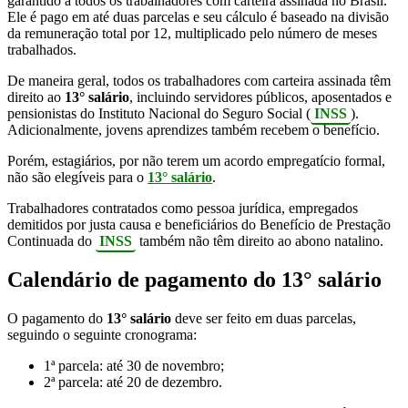
garantido a todos os trabalhadores com carteira assinada no Brasil.
Ele é pago em até duas parcelas e seu cálculo é baseado na divisão
da remuneração total por 12, multiplicado pelo número de meses
trabalhados.
De maneira geral, todos os trabalhadores com carteira assinada têm
direito ao
13° salário
, incluindo servidores públicos, aposentados e
pensionistas do Instituto Nacional do Seguro Social (
INSS
).
Adicionalmente, jovens aprendizes também recebem o benefício.
Porém, estagiários, por não terem um acordo empregatício formal,
não são elegíveis para o
13° salário
.
Trabalhadores contratados como pessoa jurídica, empregados
demitidos por justa causa e beneficiários do Benefício de Prestação
Continuada do
INSS
também não têm direito ao abono natalino.
Calendário de pagamento do 13° salário
O pagamento do
13° salário
deve ser feito em duas parcelas,
seguindo o seguinte cronograma:
1ª parcela: até 30 de novembro;
2ª parcela: até 20 de dezembro.