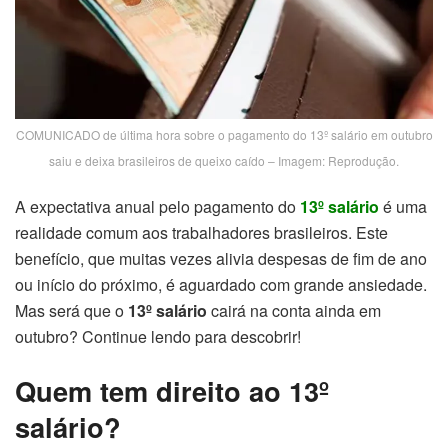
COMUNICADO de última hora sobre o pagamento do 13º salário em outubro
saiu e deixa brasileiros de queixo caído – Imagem: Reprodução.
A expectativa anual pelo pagamento do
13º salário
é uma
realidade comum aos trabalhadores brasileiros. Este
benefício, que muitas vezes alivia despesas de fim de ano
ou início do próximo, é aguardado com grande ansiedade.
Mas será que o
13º salário
cairá na conta ainda em
outubro? Continue lendo para descobrir!
Quem tem direito ao 13º
salário?