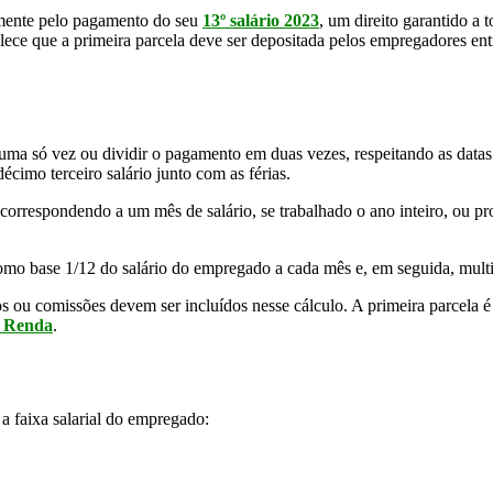
samente pelo pagamento do seu
13º salário 2023
, um direito garantido a
belece que a primeira parcela deve ser depositada pelos empregadores en
uma só vez ou dividir o pagamento em duas vezes, respeitando as datas e
écimo terceiro salário junto com as férias.
, correspondendo a um mês de salário, se trabalhado o ano inteiro, ou p
mo base 1/12 do salário do empregado a cada mês e, em seguida, multipl
os ou comissões devem ser incluídos nesse cálculo. A primeira parcela 
e Renda
.
 a faixa salarial do empregado: