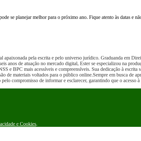
ode se planejar melhor para o próximo ano. Fique atento às datas e não 
onal apaixonada pela escrita e pelo universo jurídico. Graduanda em Di
s anos de atuação no mercado digital, Ester se especializou na produção
NSS e BPC mais acessíveis e compreensíveis. Sua dedicação à escrita se
ão de materiais voltados para o público online.Sempre em busca de apri
 pelo compromisso de informar e esclarecer, garantindo que o acesso à 
vacidade e Cookies
.