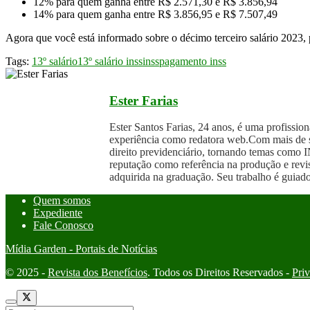
12% para quem ganha entre R$ 2.571,30 e R$ 3.856,94
14% para quem ganha entre R$ 3.856,95 e R$ 7.507,49
Agora que você está informado sobre o décimo terceiro salário 2023, p
Tags:
13º salário
13º salário inss
inss
pagamento inss
Ester Farias
Ester Santos Farias, 24 anos, é uma profissi
experiência como redatora web.Com mais de sei
direito previdenciário, tornando temas como I
reputação como referência na produção e revis
adquirida na graduação. Seu trabalho é guiado
Quem somos
Expediente
Fale Conosco
Mídia Garden - Portais de Notícias
© 2025 -
Revista dos Benefícios
. Todos os Direitos Reservados -
Pri