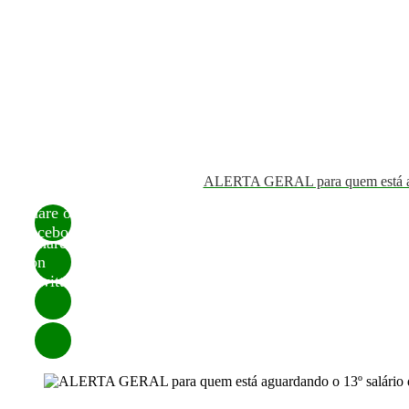
ALERTA GERAL para quem está agua
Share on
Facebook
Share
on
Twitter