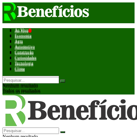
Ao Vivo
Ao Vivo
Economia
Economia
Agro
Agro
Automotivo
Automotivo
Construção
Construção
Curiosidades
Curiosidades
Tecnologia
Tecnologia
Clima
Clima
Nenhum resultado
Nenhum resultado
Todos os resultados
Todos os resultados
Nenhum resultado