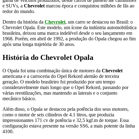
gama de veículos produzidos, desde carros de passeio até caminhões
e SUVs, a
Chevrolet
marcou época e conquistou milhões de fãs ao
redor do mundo.
Dentro da história da
Chevrolet
, um carro se destacou no Brasil: o
Chevrolet Opala. Este modelo, um ícone da indústria automobilística
brasileira, deixou uma marca indelével desde o seu lançamento em
1968. Porém, em abril de 1992, a produção do Opala chegou ao fim
após uma longa trajetória de 30 anos.
História do Chevrolet Opala
O Opala foi uma combinação única de motores da
Chevrolet
americana e a carroceria do Opel Rekord alemão de terceira
geração. O modelo brasileiro foi produzido por um tempo
consideravelmente mais longo que o Opel Rekord, passando por
várias reestilizações, mas mantendo as laterais e o conjunto
mecânico básico.
Além disso, o Opala se destacou pela potência dos seus motores,
como o motor de seis cilindros de 4.1 litros, que produzia
impressionantes 171 cv de potência e 32,5 kgf.m de torque. Essa
configuração estava presente na versão SS6, a mais potente da linha
4100.