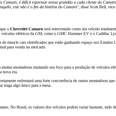
 Camaro, é difícil expressar nossa gratidão a cada cliente do Camar
nquilo, este não é o fim da história do Camaro
“, disse Scott Bell, vic
 que o
Chevrolet Camaro
será reinventado como um veículo totalmente
tros veículos elétricos da GM, como o GMC Hummer EV e o Cadillac Lyr
lista de muscle cars eletrificados que estão ganhando espaço nos Estad
final para venda no mercado.
m muitas montadoras mudando seu foco para a produção de veículos elé
a nova era.
certamente enfrentará uma forte concorrência de outras montadoras que 
ue traga algo único para a mesa.
atus. No Brasil, os valores dos veículos podem variar bastante, indo 