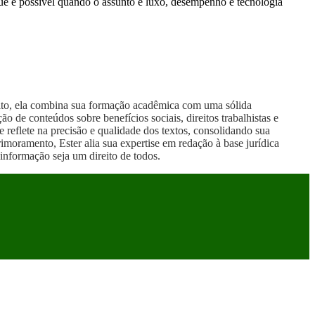
que é possível quando o assunto é luxo, desempenho e tecnologia
reito, ela combina sua formação acadêmica com uma sólida
 de conteúdos sobre benefícios sociais, direitos trabalhistas e
 reflete na precisão e qualidade dos textos, consolidando sua
moramento, Ester alia sua expertise em redação à base jurídica
informação seja um direito de todos.