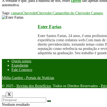
A verdade é que, para a maioria de nós, esses
carros
são apenas sonho
automotiva.
Tags:
camaro
Chevrolet
Chevrolet Camaro
fim do Chevrolet Camaro
Ester Farias
Ester Santos Farias, 24 anos, é uma profissi
experiência como redatora web.Com mais de sei
direito previdenciário, tornando temas como I
reputação como referência na produção e revis
adquirida na graduação. Seu trabalho é guiado
Quem somos
Expediente
Fale Conosco
Mídia Garden - Portais de Notícias
© 2025 -
Revista dos Benefícios
. Todos os Direitos Reservados -
Pri
Nenhum resultado