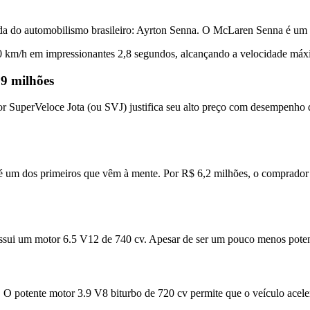
a do automobilismo brasileiro: Ayrton Senna. O McLaren Senna é um v
00 km/h em impressionantes 2,8 segundos, alcançando a velocidade má
9 milhões
 SuperVeloce Jota (ou SVJ) justifica seu alto preço com desempenho d
 um dos primeiros que vêm à mente. Por R$ 6,2 milhões, o comprador
ossui um motor 6.5 V12 de 740 cv. Apesar de ser um pouco menos poten
na. O potente motor 3.9 V8 biturbo de 720 cv permite que o veículo ac