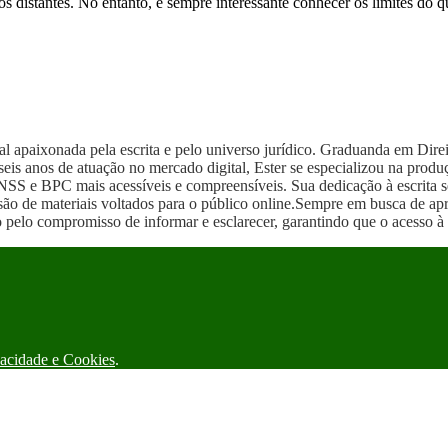
s distantes. No entanto, é sempre interessante conhecer os limites do 
onal apaixonada pela escrita e pelo universo jurídico. Graduanda em Di
s anos de atuação no mercado digital, Ester se especializou na produção
NSS e BPC mais acessíveis e compreensíveis. Sua dedicação à escrita se
ão de materiais voltados para o público online.Sempre em busca de apri
 pelo compromisso de informar e esclarecer, garantindo que o acesso à 
vacidade e Cookies
.