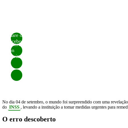
Share on
Facebook
Share
on
Twitter
No dia 04 de setembro, o mundo foi surpreendido com uma revelaçã
do
INSS
, levando a instituição a tomar medidas urgentes para remedi
O erro descoberto