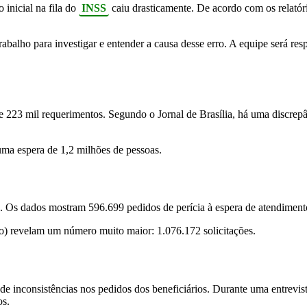
 inicial na fila do
INSS
caiu drasticamente. De acordo com os relatóri
abalho para investigar e entender a causa desse erro. A equipe será res
223 mil requerimentos. Segundo o Jornal de Brasília, há uma discrepâ
uma espera de 1,2 milhões de pessoas.
as. Os dados mostram 596.699 pedidos de perícia à espera de atendimen
o) revelam um número muito maior: 1.076.172 solicitações.
 de inconsistências nos pedidos dos beneficiários. Durante uma entrevis
os.