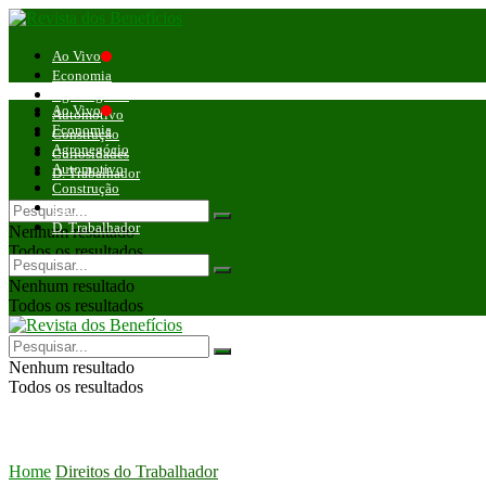
Ao Vivo
Economia
Agronegócio
Ao Vivo
Automotivo
Economia
Construção
Agronegócio
Curiosidades
Automotivo
D. Trabalhador
Construção
Curiosidades
D. Trabalhador
Nenhum resultado
Todos os resultados
Nenhum resultado
Todos os resultados
Nenhum resultado
Todos os resultados
Home
Direitos do Trabalhador