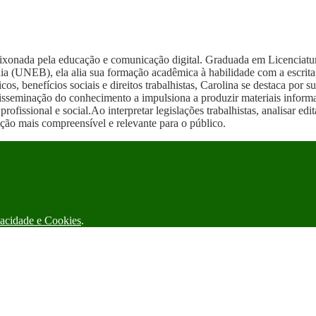
aixonada pela educação e comunicação digital. Graduada em Licenciat
 (UNEB), ela alia sua formação acadêmica à habilidade com a escrita
cos, benefícios sociais e direitos trabalhistas, Carolina se destaca po
disseminação do conhecimento a impulsiona a produzir materiais infor
rofissional e social.Ao interpretar legislações trabalhistas, analisar ed
ação mais compreensível e relevante para o público.
vacidade e Cookies
.