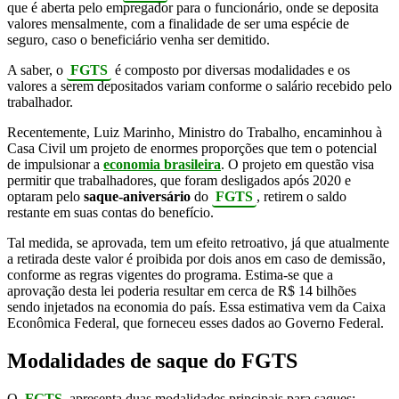
que é aberta pelo empregador para o funcionário, onde se deposita
valores mensalmente, com a finalidade de ser uma espécie de
seguro, caso o beneficiário venha ser demitido.
A saber, o
FGTS
é composto por diversas modalidades e os
valores a serem depositados variam conforme o salário recebido pelo
trabalhador.
Recentemente, Luiz Marinho, Ministro do Trabalho, encaminhou à
Casa Civil um projeto de enormes proporções que tem o potencial
de impulsionar a
economia brasileira
. O projeto em questão visa
permitir que trabalhadores, que foram desligados após 2020 e
optaram pelo
saque-aniversário
do
FGTS
, retirem o saldo
restante em suas contas do benefício.
Tal medida, se aprovada, tem um efeito retroativo, já que atualmente
a retirada deste valor é proibida por dois anos em caso de demissão,
conforme as regras vigentes do programa. Estima-se que a
aprovação desta lei poderia resultar em cerca de R$ 14 bilhões
sendo injetados na economia do país. Essa estimativa vem da Caixa
Econômica Federal, que forneceu esses dados ao Governo Federal.
Modalidades de saque do FGTS
O
FGTS
apresenta duas modalidades principais para saques: