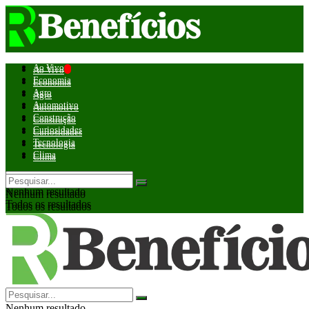
Ao Vivo
Ao Vivo
Economia
Economia
Agro
Agro
Automotivo
Automotivo
Construção
Construção
Curiosidades
Curiosidades
Tecnologia
Tecnologia
Clima
Clima
Nenhum resultado
Nenhum resultado
Todos os resultados
Todos os resultados
Nenhum resultado