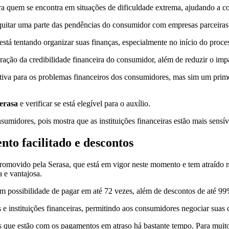
ara quem se encontra em situações de dificuldade extrema, ajudando a c
quitar uma parte das pendências do consumidor com empresas parceira
tá tentando organizar suas finanças, especialmente no início do proces
ação da credibilidade financeira do consumidor, além de reduzir o impa
tiva para os problemas financeiros dos consumidores, mas sim um prime
erasa
e verificar se está elegível para o auxílio.
sumidores, pois mostra que as instituições financeiras estão mais sensív
to facilitado e descontos
 promovido pela Serasa, que está em vigor neste momento e tem atraído
a e vantajosa.
m possibilidade de pagar em até 72 vezes, além de descontos de até 99%
e instituições financeiras, permitindo aos consumidores negociar suas 
es que estão com os pagamentos em atraso há bastante tempo. Para muito