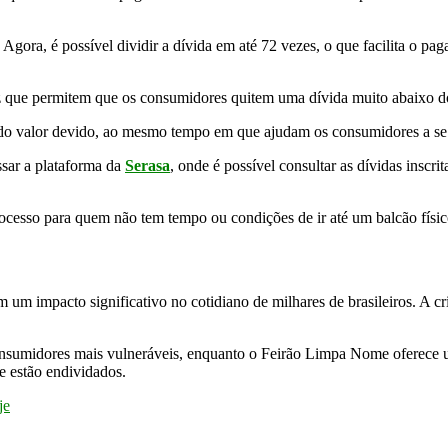
gora, é possível dividir a dívida em até 72 vezes, o que facilita o pa
z que permitem que os consumidores quitem uma dívida muito abaixo do 
te do valor devido, ao mesmo tempo em que ajudam os consumidores a s
sar a plataforma da
Serasa
, onde é possível consultar as dívidas inscri
rocesso para quem não tem tempo ou condições de ir até um balcão físic
m um impacto significativo no cotidiano de milhares de brasileiros. A 
s consumidores mais vulneráveis, enquanto o Feirão Limpa Nome oferece
e estão endividados.
je