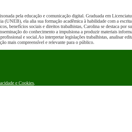
aixonada pela educação e comunicação digital. Graduada em Licenciat
 (UNEB), ela alia sua formação acadêmica à habilidade com a escrita
cos, benefícios sociais e direitos trabalhistas, Carolina se destaca po
disseminação do conhecimento a impulsiona a produzir materiais infor
rofissional e social.Ao interpretar legislações trabalhistas, analisar ed
ação mais compreensível e relevante para o público.
vacidade e Cookies
.