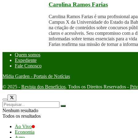
Carolina Ramos Farias
Carolina Ramos Farias é uma profissional ap
Campus X da Universidade do Estado da Bahia
na criação de conteúdos sobre concursos públi
claros e acessíveis. Seu compromisso com a 
informadas sobre temas essenciais para a vida p
Farias reafirma sua missão de tornar a inform
Quem somos
Expediente
Fale Conosco
Mídia Garden - Portais de Notícias
© 2025 -
Revista dos Benefícios
. Todos os Direitos Reservados -
Pri
Nenhum resultado
Todos os resultados
Ao Vivo
Economia
Agro