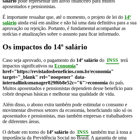
salário
pode representar um alívio financeiro para muitos
aposentados e pensionistas.
É importante ressaltar que, até o momento, o projeto de lei do
14º
salário
ainda está em análise e não há uma data definitiva para a sua
aprovação ou rejeição. Portanto, é fundamental acompanhar as
notícias e atualizações sobre o assunto para ficar informado.
Os impactos do 14º salário
Caso seja aprovado, o pagamento do
14º salário
do
INSS
terá
impactos significativos na
Economia
"
href="https://revistadosbeneficios.com.br/economia"
target="_blank" rel="noopener" data-
internallinksmanager029f6b8e52c="6">economia
do país.
Muitos aposentados e pensionistas dependem desse benefício para
cobrir despesas básicas e melhorar sua qualidade de vida.
Além disso, o abono extra também pode estimular o consumo e
movimentar diversos setores da economia, beneficiando não só os
aposentados e pensionistas, mas também empresas e trabalhadores
de diferentes áreas.
O debate em torno do
14º salário
do
INSS
também traz à tona a
importância da Previdência Social no Brasil. A garantia de uma