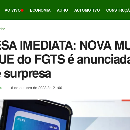
AO VIVO
ECONOMIA
AGRO
AUTOMOTIVO
CONSTRUÇÃ
ador
SA IMEDIATA: NOVA 
E do FGTS é anunciada
 surpresa
s
6 de outubro de 2023 às 21:00