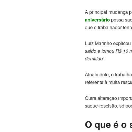
A principal mudança p
aniversário
possa saca
que o trabalhador tenh
Luiz Marinho explico
saldo e tomou R$ 10 m
demitido
“.
Atualmente, o trabalh
referente à multa rescis
Outra alteração import
saque-rescisão, só po
O que é o 