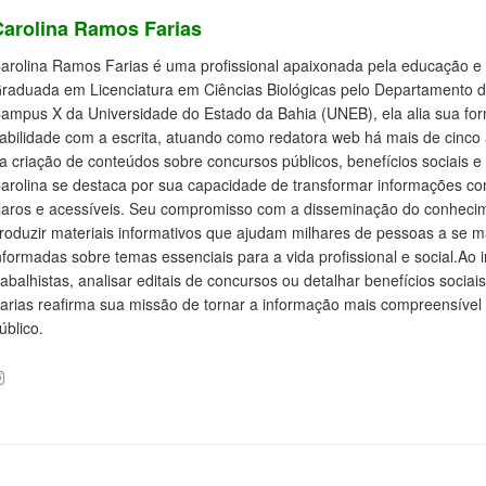
Carolina Ramos Farias
arolina Ramos Farias é uma profissional apaixonada pela educação e 
raduada em Licenciatura em Ciências Biológicas pelo Departamento 
ampus X da Universidade do Estado da Bahia (UNEB), ela alia sua f
abilidade com a escrita, atuando como redatora web há mais de cinco
a criação de conteúdos sobre concursos públicos, benefícios sociais e d
arolina se destaca por sua capacidade de transformar informações c
laros e acessíveis. Seu compromisso com a disseminação do conhecim
roduzir materiais informativos que ajudam milhares de pessoas a se
nformadas sobre temas essenciais para a vida profissional e social.Ao i
rabalhistas, analisar editais de concursos ou detalhar benefícios socia
arias reafirma sua missão de tornar a informação mais compreensível 
úblico.