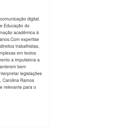
comunicação digital.
de Educação do
ormação acadêmica à
 anos.Com expertise
ireitos trabalhistas,
omplexas em textos
ento a impulsiona a
 manterem bem
nterpretar legislações
is, Carolina Ramos
e relevante para o