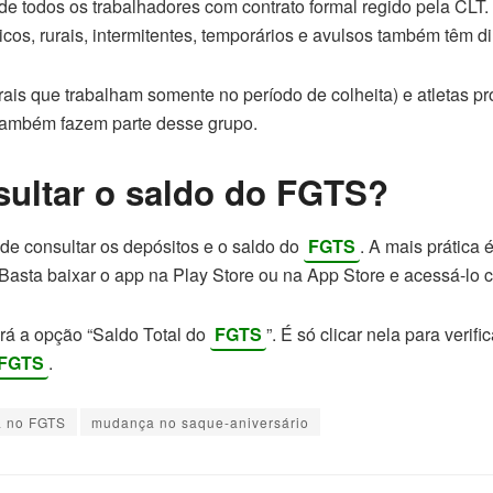
 de todos os trabalhadores com contrato formal regido pela CLT
os, rurais, intermitentes, temporários e avulsos também têm di
urais que trabalham somente no período de colheita) e atletas pr
 também fazem parte desse grupo.
ultar o saldo do FGTS?
de consultar os depósitos e o saldo do
FGTS
. A mais prática 
 Basta baixar o app na Play Store ou na App Store e acessá-lo
verá a opção “Saldo Total do
FGTS
”. É só clicar nela para verifi
FGTS
.
 no FGTS
mudança no saque-aniversário