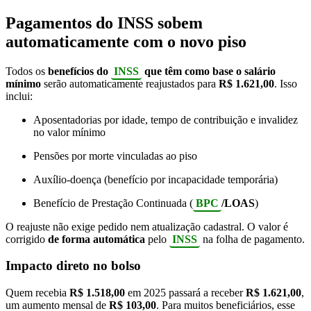
Pagamentos do INSS sobem
automaticamente com o novo piso
Todos os
benefícios do
INSS
que têm como base o salário
mínimo
serão automaticamente reajustados para
R$ 1.621,00
. Isso
inclui:
Aposentadorias por idade, tempo de contribuição e invalidez
no valor mínimo
Pensões por morte vinculadas ao piso
Auxílio-doença (benefício por incapacidade temporária)
Benefício de Prestação Continuada (
BPC
/LOAS
)
O reajuste não exige pedido nem atualização cadastral. O valor é
corrigido
de forma automática
pelo
INSS
na folha de pagamento.
Impacto direto no bolso
Quem recebia
R$ 1.518,00
em 2025 passará a receber
R$ 1.621,00
,
um aumento mensal de
R$ 103,00
. Para muitos beneficiários, esse