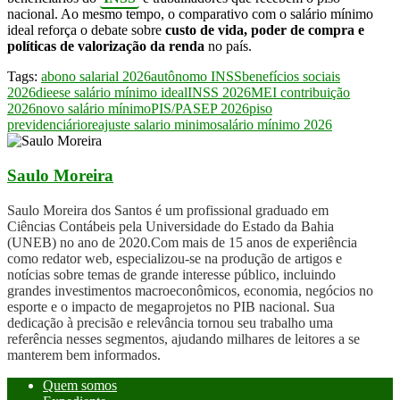
nacional. Ao mesmo tempo, o comparativo com o salário mínimo
ideal reforça o debate sobre
custo de vida, poder de compra e
políticas de valorização da renda
no país.
Tags:
abono salarial 2026
autônomo INSS
benefícios sociais
2026
dieese salário mínimo ideal
INSS 2026
MEI contribuição
2026
novo salário mínimo
PIS/PASEP 2026
piso
previdenciário
reajuste salario minimo
salário mínimo 2026
Saulo Moreira
Saulo Moreira dos Santos é um profissional graduado em
Ciências Contábeis pela Universidade do Estado da Bahia
(UNEB) no ano de 2020.Com mais de 15 anos de experiência
como redator web, especializou-se na produção de artigos e
notícias sobre temas de grande interesse público, incluindo
grandes investimentos macroeconômicos, economia, negócios no
esporte e o impacto de megaprojetos no PIB nacional. Sua
dedicação à precisão e relevância tornou seu trabalho uma
referência nesses segmentos, ajudando milhares de leitores a se
manterem bem informados.
Quem somos