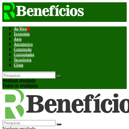
Ao Vivo
Ao Vivo
Economia
Economia
Agro
Agro
Automotivo
Automotivo
Construção
Construção
Curiosidades
Curiosidades
Tecnologia
Tecnologia
Clima
Clima
Nenhum resultado
Nenhum resultado
Todos os resultados
Todos os resultados
Nenhum resultado