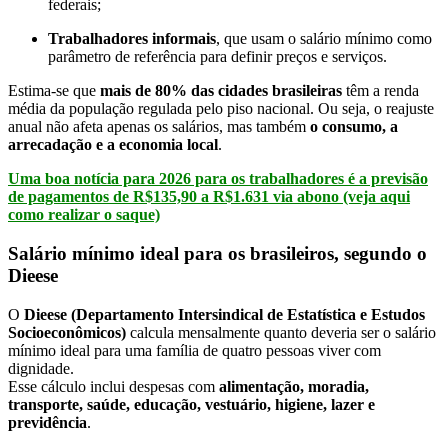
federais;
Trabalhadores informais
, que usam o salário mínimo como
parâmetro de referência para definir preços e serviços.
Estima-se que
mais de 80% das cidades brasileiras
têm a renda
média da população regulada pelo piso nacional. Ou seja, o reajuste
anual não afeta apenas os salários, mas também
o consumo, a
arrecadação e a economia local
.
Uma boa notícia para 2026 para os trabalhadores é a previsão
de pagamentos de R$135,90 a R$1.631 via abono (veja aqui
como realizar o saque)
Salário mínimo ideal para os brasileiros, segundo o
Dieese
O
Dieese (Departamento Intersindical de Estatística e Estudos
Socioeconômicos)
calcula mensalmente quanto deveria ser o salário
mínimo ideal para uma família de quatro pessoas viver com
dignidade.
Esse cálculo inclui despesas com
alimentação, moradia,
transporte, saúde, educação, vestuário, higiene, lazer e
previdência
.