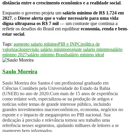
distância entre o crescimento econômico e a realidade social
.
Enquanto o governo projeta um
salário mínimo de R$ 1.724 em
2027
, o
Dieese alerta que o valor necessário para uma vida
digna ultrapassa os R$ 7 mil
— um contraste que continua a
refletir os desafios do Brasil em equilibrar
economia, renda e bem-
estar social
.
Tags:
aumento salario mínimo
PIB e INPC
política de
valorização
previsão salário mínimo
reajuste salario minimo
salário
mínimo 2027
salário mínimo Brasil
salário mínimo ideal
Saulo Moreira
Saulo Moreira dos Santos é um profissional graduado em
Ciências Contábeis pela Universidade do Estado da Bahia
(UNEB) no ano de 2020.Com mais de 15 anos de experiência
como redator web, especializou-se na produção de artigos e
notícias sobre temas de grande interesse público, incluindo
grandes investimentos macroeconômicos, economia, negócios no
esporte e o impacto de megaprojetos no PIB nacional. Sua
dedicação à precisão e relevância tornou seu trabalho uma
referência nesses segmentos, ajudando milhares de leitores a se
manterem bem informados.