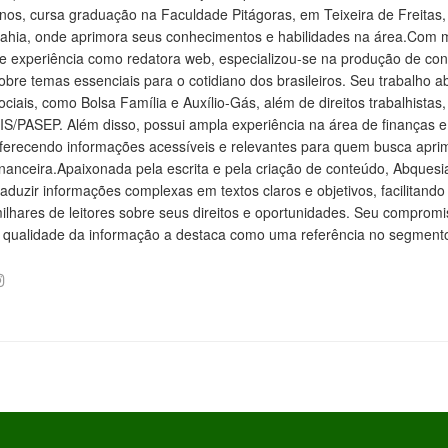
nos, cursa graduação na Faculdade Pitágoras, em Teixeira de Freitas,
ahia, onde aprimora seus conhecimentos e habilidades na área.Com 
e experiência como redatora web, especializou-se na produção de con
obre temas essenciais para o cotidiano dos brasileiros. Seu trabalho a
ociais, como Bolsa Família e Auxílio-Gás, além de direitos trabalhistas
IS/PASEP. Além disso, possui ampla experiência na área de finanças e
ferecendo informações acessíveis e relevantes para quem busca aprim
inanceira.Apaixonada pela escrita e pela criação de conteúdo, Abquesi
raduzir informações complexas em textos claros e objetivos, facilitan
ilhares de leitores sobre seus direitos e oportunidades. Seu comprom
 qualidade da informação a destaca como uma referência no segmento 