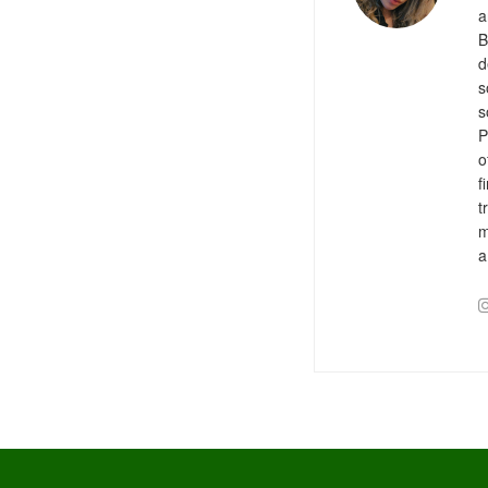
a
B
d
s
s
P
o
f
t
m
a