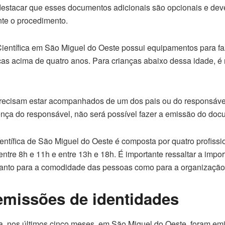
 destacar que esses documentos adicionais são opcionais e de
nte o procedimento.
Científica em São Miguel do Oeste possui equipamentos para fa
as acima de quatro anos. Para crianças abaixo dessa idade, é
ecisam estar acompanhados de um dos pais ou do responsável 
ça do responsável, não será possível fazer a emissão do doc
entífica de São Miguel do Oeste é composta por quatro profissi
entre 8h e 11h e entre 13h e 18h. É importante ressaltar a impo
anto para a comodidade das pessoas como para a organização 
emissões de identidades
, nos últimos cinco meses, em São Miguel do Oeste, foram emi