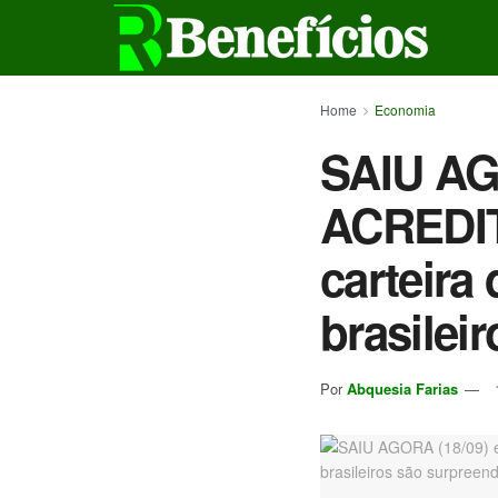
Home
Economia
SAIU AGO
ACREDIT
carteira
brasilei
Por
Abquesia Farias