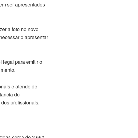
vem ser apresentados
zer a foto no novo
 necessário apresentar
legal para emitir o
umento.
onais e atende de
rtância do
dos profissionais.
tidas cerca de 2.550