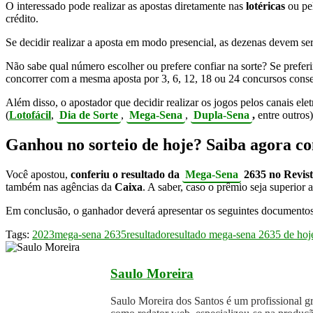
O interessado pode realizar as apostas diretamente nas
lotéricas
ou pe
crédito.
Se decidir realizar a aposta em modo presencial, as dezenas devem se
Não sabe qual número escolher ou prefere confiar na sorte? Se prefer
concorrer com a mesma aposta por 3, 6, 12, 18 ou 24 concursos cons
Além disso, o apostador que decidir realizar os jogos pelos canais ele
(
Lo
t
ofácil
,
Dia de Sorte
,
Mega-Sena
,
Dupla-Sena
,
entre outros)
Ganhou no sorteio de hoje? Saiba agora c
Você apostou,
conferiu o resultado da
Mega-Sena
2635 no Revist
também nas agências da
Caixa
. A saber, caso o prêmio seja superior 
Em conclusão, o ganhador deverá apresentar os seguintes documento
Tags:
2023
mega-sena 2635
resultado
resultado mega-sena 2635 de hoj
Saulo Moreira
Saulo Moreira dos Santos é um profissional 