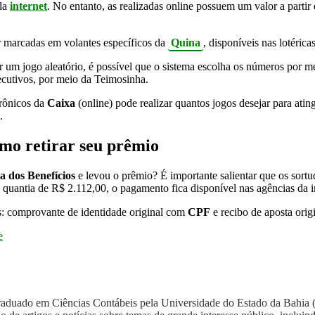
la
internet
. No entanto, as realizadas online possuem um valor a part
r marcadas em volantes específicos da
Quina
, disponíveis nas lotérica
ir um jogo aleatório, é possível que o sistema escolha os números por m
ecutivos, por meio da Teimosinha.
trônicos da
Caixa
(online) pode realizar quantos jogos desejar para atin
.
omo retirar seu prêmio
a dos Benefícios
e levou o prêmio? É importante salientar que os sort
a quantia de R$ 2.112,00, o pagamento fica disponível nas agências da in
s: comprovante de identidade original com
CPF
e recibo de aposta orig
e
graduado em Ciências Contábeis pela Universidade do Estado da Bahi