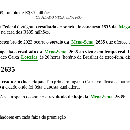
RESULTADO MEGA-SENA 2635
a Federal divulgou o
resultado
do sorteio do
concurso 2635
da
Mega
á na casa dos R$35 milhões.
 setembro de 2023 ocorre o
sorteio da
Mega-Sena
2635
que oferece 
companha o
resultado da
Mega-Sena
2635
ao vivo e em tempo real
. 
spaço Caixa
Loterias
às 20 horas (horário de Brasília) de terça-feira, 
2635
iberado em duas etapas
. Em primeiro lugar, a Caixa confirma os númer
a cidade onde foi feita a aposta ganhadora.
ções a respeito do
sorteio e
resultado
de hoje da
Mega-Sena
2635
:
hadores em cada faixa de premiação