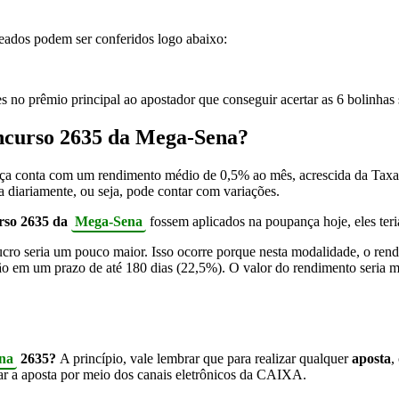
ados podem ser conferidos logo abaixo:
 no prêmio principal ao apostador que conseguir acertar as 6 bolinhas 
ncurso 2635
da Mega-Sena?
ça conta com um rendimento médio de 0,5% ao mês, acrescida da Taxa R
ia diariamente, ou seja, pode contar com variações.
urso 2635 da
Mega-Sena
fossem aplicados na poupança hoje, eles te
ucro seria um pouco maior. Isso ocorre porque nesta modalidade, o r
ão em um prazo de até 180 dias (22,5%). O valor do rendimento seria m
na
2635?
A princípio, vale lembrar que para realizar qualquer
aposta
,
uar a aposta por meio dos canais eletrônicos da CAIXA.