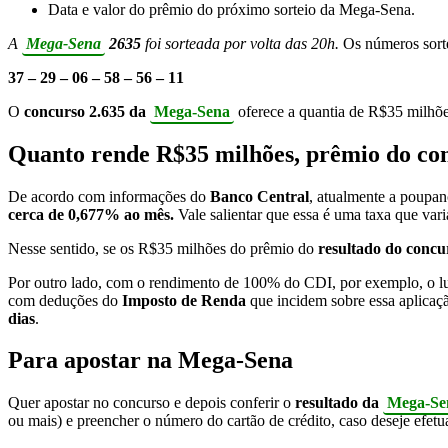
Data e valor do prêmio do próximo sorteio da Mega-Sena.
A
Mega-Sena
2635
foi sorteada por volta das 20h.
Os números sorte
37 – 29 – 06 – 58 – 56 – 11
O
concurso 2.635 da
Mega-Sena
oferece a quantia de R$35 milhões
Quanto rende R$35 milhões, prêmio do co
De acordo com informações do
Banco Central
, atualmente a poupan
cerca de 0,677% ao mês.
Vale salientar que essa é uma taxa que var
Nesse sentido, se os R$35 milhões do prêmio do
resultado do conc
Por outro lado, com o rendimento de 100% do CDI, por exemplo, o l
com deduções do
Imposto de Renda
que incidem sobre essa aplicaç
dias
.
Para apostar na Mega-Sena
Quer apostar no concurso e depois conferir o
resultado da
Mega-Se
ou mais) e preencher o número do cartão de crédito, caso deseje efet