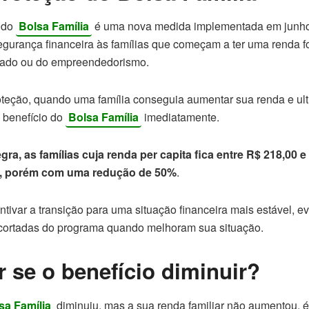
do
Bolsa Família
é uma nova medida implementada em junho
egurança financeira às famílias que começam a ter uma renda f
rado ou do empreendedorismo.
teção, quando uma família conseguia aumentar sua renda e ultr
o benefício do
Bolsa Família
imediatamente.
ra, as famílias cuja renda per capita fica entre R$ 218,00 
io, porém com uma redução de 50%
.
tivar a transição para uma situação financeira mais estável, ev
cortadas do programa quando melhoram sua situação.
r se o benefício diminuir?
sa Família
diminuiu, mas a sua renda familiar não aumentou, é