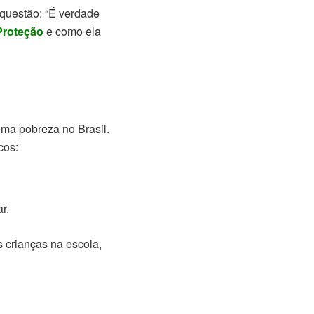
 questão: “É verdade
Proteção
e como ela
ema pobreza no Brasil.
cos:
r.
s crianças na escola,