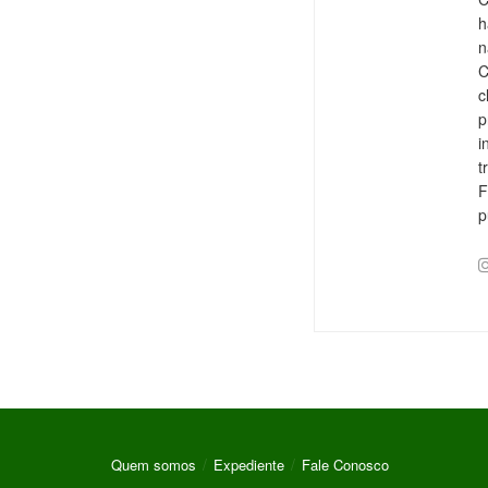
h
n
C
c
p
i
t
F
p
Quem somos
Expediente
Fale Conosco