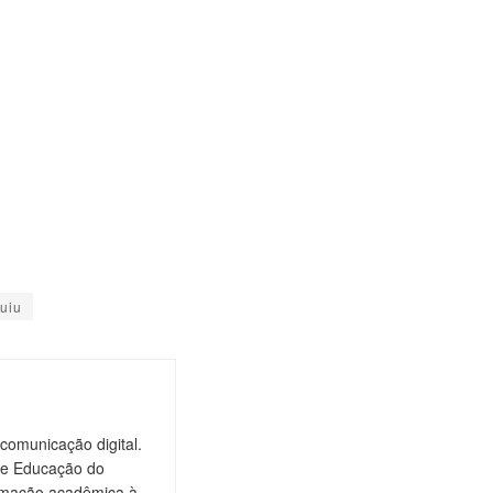
nuiu
comunicação digital.
de Educação do
ormação acadêmica à