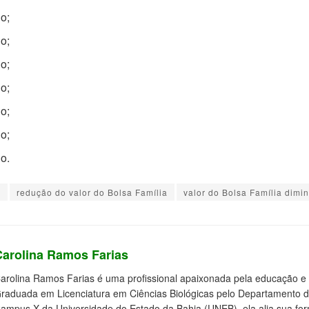
ho;
ho;
ho;
ho;
ho;
ho;
ho.
e
redução do valor do Bolsa Família
valor do Bolsa Família dimi
Carolina Ramos Farias
arolina Ramos Farias é uma profissional apaixonada pela educação e 
raduada em Licenciatura em Ciências Biológicas pelo Departamento 
ampus X da Universidade do Estado da Bahia (UNEB), ela alia sua f