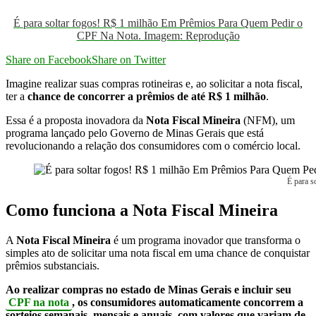
É para soltar fogos! R$ 1 milhão Em Prêmios Para Quem Pedir o
CPF Na Nota. Imagem: Reprodução
Share on Facebook
Share on Twitter
Imagine realizar suas compras rotineiras e, ao solicitar a nota fiscal,
ter a
chance de concorrer a prêmios de até R$ 1 milhão
.
Essa é a proposta inovadora da
Nota Fiscal Mineira
(NFM), um
programa lançado pelo Governo de Minas Gerais que está
revolucionando a relação dos consumidores com o comércio local.
É para 
Como funciona a Nota Fiscal Mineira
A
Nota Fiscal Mineira
é um programa inovador que transforma o
simples ato de solicitar uma nota fiscal em uma chance de conquistar
prêmios substanciais.
Ao realizar compras no estado de Minas Gerais e incluir seu
CPF na nota
, os consumidores automaticamente concorrem a
sorteios semanais, mensais e anuais, com valores que variam de