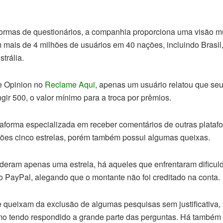
formas de questionários, a companhia proporciona uma visão m
m mais de 4 milhões de usuários em 40 nações, incluindo Brasil
strália.
e Opinion no
Reclame Aqui
, apenas um usuário relatou que se
ir 500, o valor mínimo para a troca por prêmios.
ataforma especializada em receber comentários de outras plataf
ões cinco estrelas, porém também possui algumas queixas.
 deram apenas uma estrela, há aqueles que enfrentaram dificul
 PayPal, alegando que o montante não foi creditado na conta.
se queixam da exclusão de algumas pesquisas sem justificativa
o tendo respondido a grande parte das perguntas. Há também 