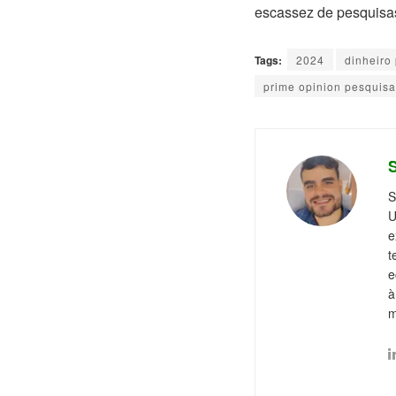
escassez de pesquisas
Tags:
2024
dinheiro
prime opinion pesquisa
S
U
e
t
e
à
m