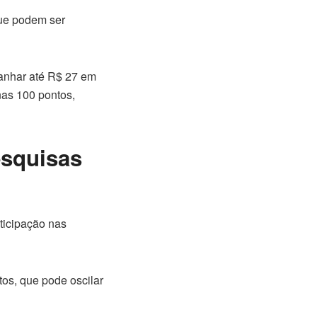
que podem ser
ganhar até R$ 27 em
nas 100 pontos,
esquisas
articipação nas
os, que pode oscilar