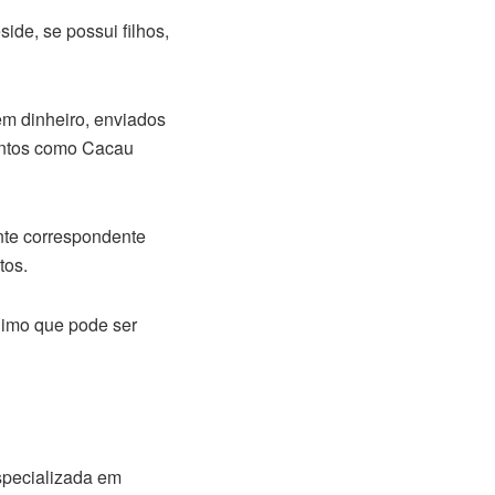
de, se possui filhos,
m dinheiro, enviados
mentos como Cacau
nte correspondente
tos.
nimo que pode ser
specializada em