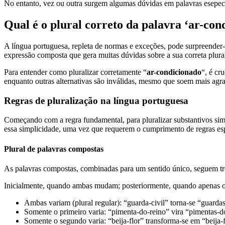
No entanto, vez ou outra surgem algumas dúvidas em palavras esepecí
Qual é o plural correto da palavra ‘ar-con
A língua portuguesa, repleta de normas e exceções, pode surpreender-
expressão composta que gera muitas dúvidas sobre a sua correta plura
Para entender como pluralizar corretamente “
ar-condicionado
“, é cr
enquanto outras alternativas são inválidas, mesmo que soem mais agr
Regras de pluralização na língua portuguesa
Começando com a regra fundamental, para pluralizar substantivos simp
essa simplicidade, uma vez que requerem o cumprimento de regras esp
Plural de palavras compostas
As palavras compostas, combinadas para um sentido único, seguem três 
Inicialmente, quando ambas mudam; posteriormente, quando apenas o p
Ambas variam (plural regular): “guarda-civil” torna-se “guardas
Somente o primeiro varia: “pimenta-do-reino” vira “pimentas-d
Somente o segundo varia: “beija-flor” transforma-se em “beija-f