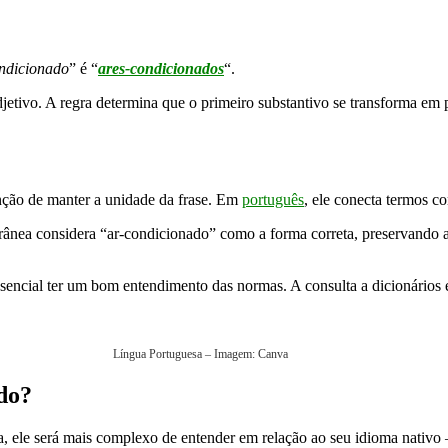
ndicionado
” é “
ares-condicionados
“.
etivo. A regra determina que o primeiro substantivo se transforma em p
nção de manter a unidade da frase. Em
português
, ele conecta termos c
ânea considera “ar-condicionado” como a forma correta, preservando a c
ssencial ter um bom entendimento das normas. A consulta a dicionários e
Língua Portuguesa – Imagem: Canva
ndo?
, ele será mais complexo de entender em relação ao seu idioma nativo 