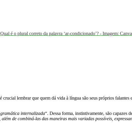
Qual é o plural correto da palavra ‘ar-condicionado’? - Imagem: Canva
crucial lembrar que quem dá vida à língua são seus próprios falantes e 
“
gramática internalizada
“. Dessa forma, instintivamente, são capazes de
, além de combiná-las das maneiras mais variadas possíveis, express