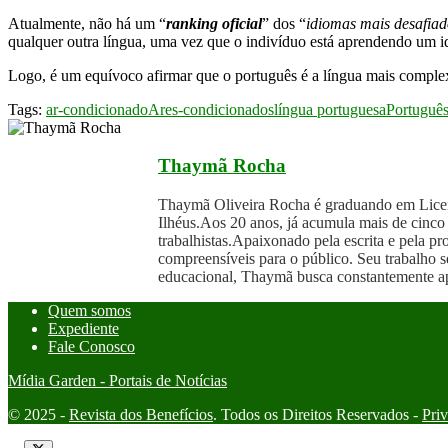
Atualmente, não há um “
ranking oficial
” dos “
idiomas mais desafia
qualquer outra língua, uma vez que o indivíduo está aprendendo um i
Logo, é um equívoco afirmar que o português é a língua mais complex
Tags:
ar-condicionado
Ares-condicionados
língua portuguesa
Portuguê
Thaymã Rocha
Thaymã Oliveira Rocha é graduando em Licen
Ilhéus.Aos 20 anos, já acumula mais de cinco 
trabalhistas.Apaixonado pela escrita e pela 
compreensíveis para o público. Seu trabalho s
educacional, Thaymã busca constantemente apr
Quem somos
Expediente
Fale Conosco
Mídia Garden - Portais de Notícias
© 2025 -
Revista dos Benefícios
. Todos os Direitos Reservados -
Pri