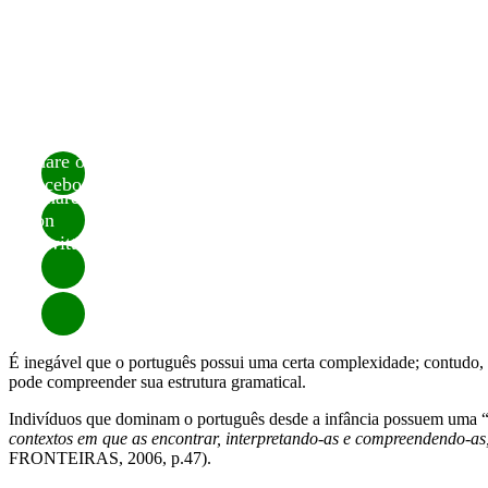
Share on
Facebook
Share
on
Twitter
É inegável que o português possui uma certa complexidade; contudo, é 
pode compreender sua estrutura gramatical.
Indivíduos que dominam o português desde a infância possuem uma 
contextos em que as encontrar, interpretando-as e compreendendo-as
FRONTEIRAS, 2006, p.47).