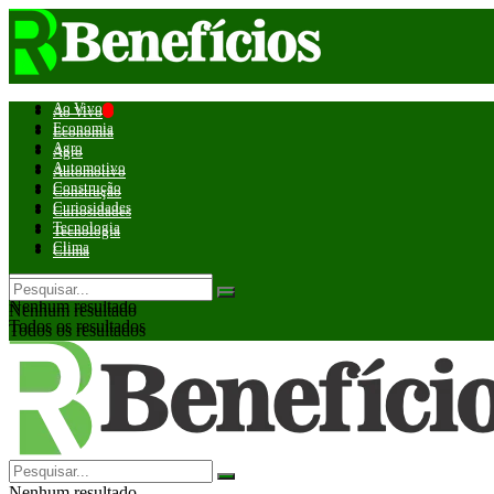
Ao Vivo
Ao Vivo
Economia
Economia
Agro
Agro
Automotivo
Automotivo
Construção
Construção
Curiosidades
Curiosidades
Tecnologia
Tecnologia
Clima
Clima
Nenhum resultado
Nenhum resultado
Todos os resultados
Todos os resultados
Nenhum resultado