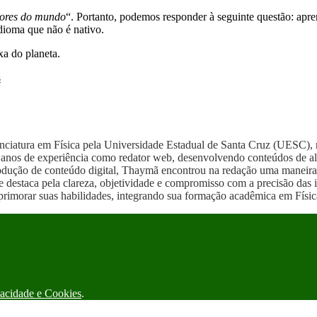
dores do mundo
“. Portanto, podemos responder à seguinte questão: apr
dioma que não é nativo.
a do planeta.
s
ciatura em Física pela Universidade Estadual de Santa Cruz (UESC), 
anos de experiência como redator web, desenvolvendo conteúdos de alta 
produção de conteúdo digital, Thaymã encontrou na redação uma maneira
e destaca pela clareza, objetividade e compromisso com a precisão das
imorar suas habilidades, integrando sua formação acadêmica em Física
vacidade e Cookies
.