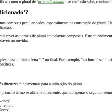
ficas como o plural de ‘
ar-condicionado
‘, se você não sabe, continue 
dicionado’?
nos com suas peculiaridades, especialmente na construção do plural. U
lização.
ucial rever as normas de plural em palavras compostas. Este entendiment
adáveis ao ouvido.
les, basta incluir a letra “s” no final. Por exemplo, “cachorro” se tra
ecíficas.
diretrizes fundamentais para a utilização do plural.
rimeiro termo se altera; e finalmente, quando apenas o segundo elemen
-civis”.
o-reino”.
lores”.