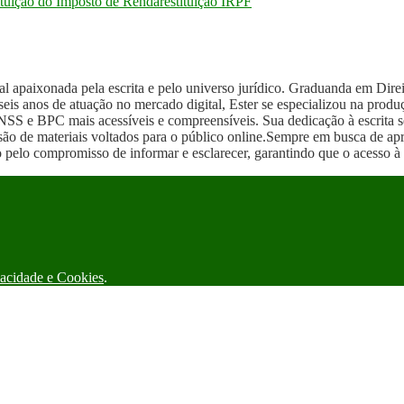
tituição do Imposto de Renda
restituição IRPF
onal apaixonada pela escrita e pelo universo jurídico. Graduanda em Di
s anos de atuação no mercado digital, Ester se especializou na produção
NSS e BPC mais acessíveis e compreensíveis. Sua dedicação à escrita se
ão de materiais voltados para o público online.Sempre em busca de apri
 pelo compromisso de informar e esclarecer, garantindo que o acesso à 
vacidade e Cookies
.