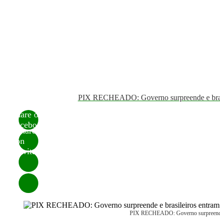
PIX RECHEADO: Governo surpreende e bra
Share on
Facebook
Share
on
Twitter
PIX RECHEADO: Governo surpreende 