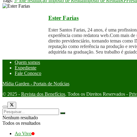
Tags:
5º lote restituição Imposto de Renda
Imposto de Renda
IRPF
res
Ester Farias
Ester Santos Farias, 24 anos, é uma profissi
experiência como redatora web.Com mais de sei
direito previdenciário, tornando temas como I
reputação como referência na produção e revis
adquirida na graduação. Seu trabalho é guiado
Quem somos
Expediente
Fale Conosco
Mídia Garden - Portais de Notícias
© 2025 -
Revista dos Benefícios
. Todos os Direitos Reservados -
Pri
Nenhum resultado
Todos os resultados
Ao Vivo