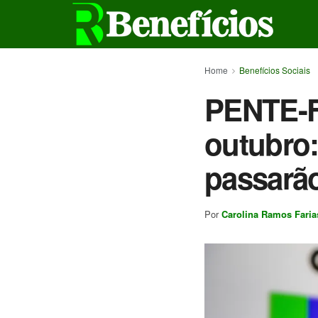
Home
Benefícios Sociais
PENTE-F
outubro
passarão
Por
Carolina Ramos Faria