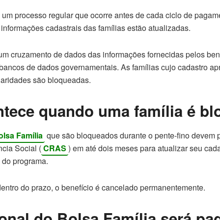
 um processo regular que ocorre antes de cada ciclo de paga
s informações cadastrais das famílias estão atualizadas.
 um cruzamento de dados das informações fornecidas pelos bene
ancos de dados governamentais. As famílias cujo cadastro apr
ularidades são bloqueadas.
ntece quando uma família é b
olsa Família
que são bloqueados durante o pente-fino devem 
cia Social (
CRAS
) em até dois meses para atualizar seu cad
 do programa.
entro do prazo, o benefício é cancelado permanentemente.
onal do Bolsa Família será p