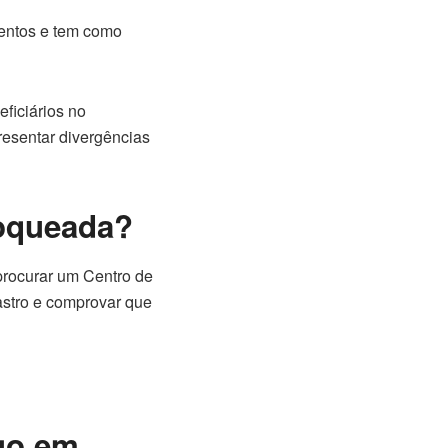
mentos e tem como
ficiários no
esentar divergências
loqueada?
procurar um Centro de
astro e comprovar que
ago em