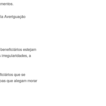
amentos.
ela Averiguação
beneficiários estejam
irregularidades, a
iciários que se
ssoas que alegam morar