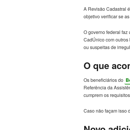
A Revisão Cadastral é
objetivo verificar se a
O governo federal faz
CadÚnico com outros b
ou suspeitas de irreg
O que aco
Os beneficiários do
B
Referência da Assistên
cumprem os requisitos
Caso não façam isso d
Novo adici