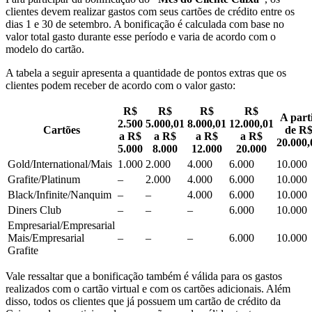
clientes devem realizar gastos com seus cartões de crédito entre os
dias 1 e 30 de setembro. A bonificação é calculada com base no
valor total gasto durante esse período e varia de acordo com o
modelo do cartão.
A tabela a seguir apresenta a quantidade de pontos extras que os
clientes podem receber de acordo com o valor gasto:
R$
R$
R$
R$
A part
2.500
5.000,01
8.000,01
12.000,01
Cartões
de R
a R$
a R$
a R$
a R$
20.000,
5.000
8.000
12.000
20.000
Gold/International/Mais
1.000
2.000
4.000
6.000
10.000
Grafite/Platinum
–
2.000
4.000
6.000
10.000
Black/Infinite/Nanquim
–
–
4.000
6.000
10.000
Diners Club
–
–
–
6.000
10.000
Empresarial/Empresarial
Mais/Empresarial
–
–
–
6.000
10.000
Grafite
Vale ressaltar que a bonificação também é válida para os gastos
realizados com o cartão virtual e com os cartões adicionais. Além
disso, todos os clientes que já possuem um cartão de crédito da