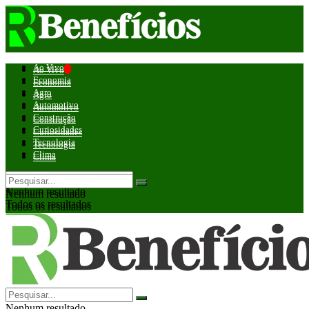
Ao Vivo
Ao Vivo
Economia
Economia
Agro
Agro
Automotivo
Automotivo
Construção
Construção
Curiosidades
Curiosidades
Tecnologia
Tecnologia
Clima
Clima
Nenhum resultado
Nenhum resultado
Todos os resultados
Todos os resultados
Nenhum resultado