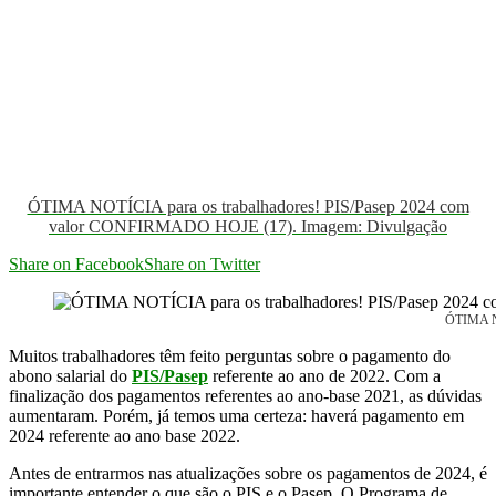
ÓTIMA NOTÍCIA para os trabalhadores! PIS/Pasep 2024 com
valor CONFIRMADO HOJE (17). Imagem: Divulgação
Share on Facebook
Share on Twitter
ÓTIMA NO
Muitos trabalhadores têm feito perguntas sobre o pagamento do
abono salarial do
PIS/Pasep
referente ao ano de 2022. Com a
finalização dos pagamentos referentes ao ano-base 2021, as dúvidas
aumentaram. Porém, já temos uma certeza: haverá pagamento em
2024 referente ao ano base 2022.
Antes de entrarmos nas atualizações sobre os pagamentos de 2024, é
importante entender o que são o PIS e o Pasep. O Programa de