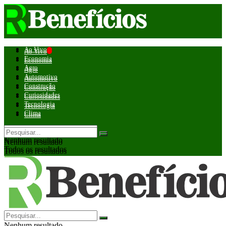
Ao Vivo
Ao Vivo
Economia
Economia
Agro
Agro
Automotivo
Automotivo
Construção
Construção
Curiosidades
Curiosidades
Tecnologia
Tecnologia
Clima
Clima
Nenhum resultado
Nenhum resultado
Todos os resultados
Todos os resultados
Nenhum resultado