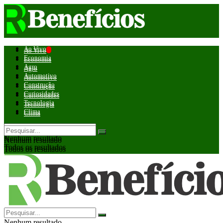
Ao Vivo
Ao Vivo
Economia
Economia
Agro
Agro
Automotivo
Automotivo
Construção
Construção
Curiosidades
Curiosidades
Tecnologia
Tecnologia
Clima
Clima
Nenhum resultado
Nenhum resultado
Todos os resultados
Todos os resultados
Nenhum resultado