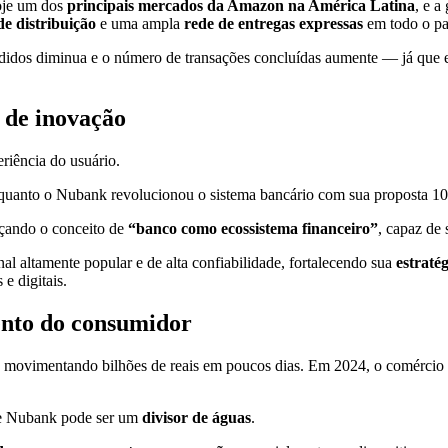
hoje um dos
principais mercados da Amazon na América Latina
, e a
de distribuição
e uma ampla
rede de entregas expressas
em todo o pa
idos diminua e o número de transações concluídas aumente — já que e
 de inovação
iência do usuário.
quanto o Nubank revolucionou o sistema bancário com sua proposta 100
rçando o conceito de
“banco como ecossistema financeiro”
, capaz de 
l altamente popular e de alta confiabilidade, fortalecendo sua
estraté
e digitais.
ento do consumidor
, movimentando bilhões de reais em poucos dias. Em 2024, o comércio 
n e Nubank pode ser um
divisor de águas
.