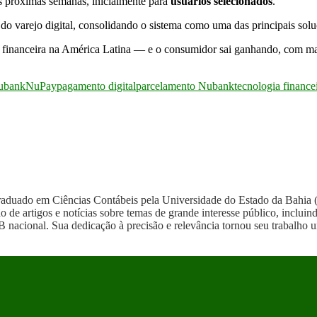
 próximas semanas, inicialmente para
usuários selecionados
.
 do varejo digital, consolidando o sistema como uma das principais sol
o financeira na América Latina — e o consumidor sai ganhando, com m
ubank
NuPay
pagamento digital
parcelamento Nubank
tecnologia finance
graduado em Ciências Contábeis pela Universidade do Estado da Bahi
o de artigos e notícias sobre temas de grande interesse público, incl
 nacional. Sua dedicação à precisão e relevância tornou seu trabalho u