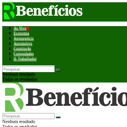
Ao Vivo
Ao Vivo
Economia
Economia
Agronegócio
Agronegócio
Automotivo
Automotivo
Construção
Construção
Curiosidades
Curiosidades
D. Trabalhador
D. Trabalhador
Nenhum resultado
Nenhum resultado
Todos os resultados
Todos os resultados
Nenhum resultado
Todos os resultados