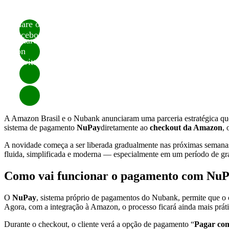
Share on
Facebook
Share
on
Twitter
A Amazon Brasil e o Nubank anunciaram uma parceria estratégica que 
sistema de pagamento
NuPay
diretamente ao
checkout da Amazon
, 
A novidade começa a ser liberada gradualmente nas próximas semanas
fluida, simplificada e moderna — especialmente em um período de g
Como vai funcionar o pagamento com Nu
O
NuPay
, sistema próprio de pagamentos do Nubank, permite que o c
Agora, com a integração à Amazon, o processo ficará ainda mais práti
Durante o checkout, o cliente verá a opção de pagamento “
Pagar co