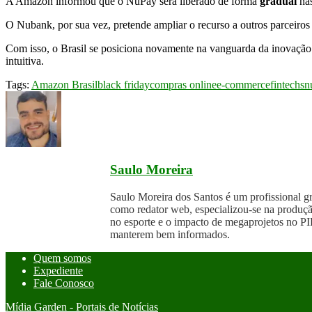
A Amazon informou que o NuPay será liberado de forma
gradual
nas
O Nubank, por sua vez, pretende ampliar o recurso a outros parceiros
Com isso, o Brasil se posiciona novamente na vanguarda da inovaçã
intuitiva.
Tags:
Amazon Brasil
black friday
compras online
e-commerce
fintechs
n
Saulo Moreira
Saulo Moreira dos Santos é um profissional 
como redator web, especializou-se na produçã
no esporte e o impacto de megaprojetos no PIB
manterem bem informados.
Quem somos
Expediente
Fale Conosco
Mídia Garden - Portais de Notícias