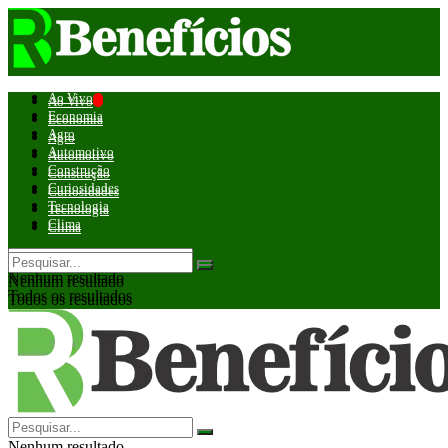
Ao Vivo
Ao Vivo
Economia
Economia
Agro
Agro
Automotivo
Automotivo
Construção
Construção
Curiosidades
Curiosidades
Tecnologia
Tecnologia
Clima
Clima
Nenhum resultado
Nenhum resultado
Todos os resultados
Todos os resultados
Nenhum resultado