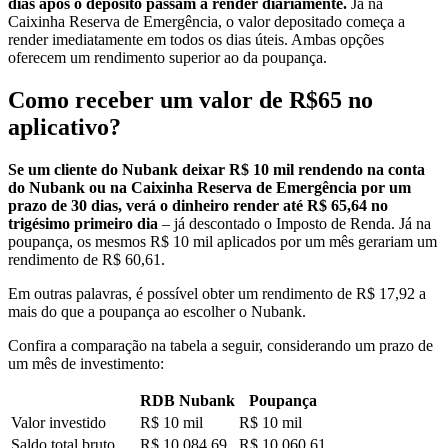
dias após o depósito passam a render diariamente.
Já na
Caixinha Reserva de Emergência, o valor depositado começa a
render imediatamente em todos os dias úteis. Ambas opções
oferecem um rendimento superior ao da poupança.
Como receber um valor de R$65 no
aplicativo?
Se um cliente do Nubank deixar R$ 10 mil rendendo na conta
do Nubank ou na Caixinha Reserva de Emergência por um
prazo de 30 dias, verá o dinheiro render até R$ 65,64 no
trigésimo primeiro dia
– já descontado o Imposto de Renda. Já na
poupança, os mesmos R$ 10 mil aplicados por um mês gerariam um
rendimento de R$ 60,61.
Em outras palavras, é possível obter um rendimento de R$ 17,92 a
mais do que a poupança ao escolher o Nubank.
Confira a comparação na tabela a seguir, considerando um prazo de
um mês de investimento:
RDB Nubank
Poupança
Valor investido
R$ 10 mil
R$ 10 mil
Saldo total bruto
R$ 10.084,69
R$ 10.060,61