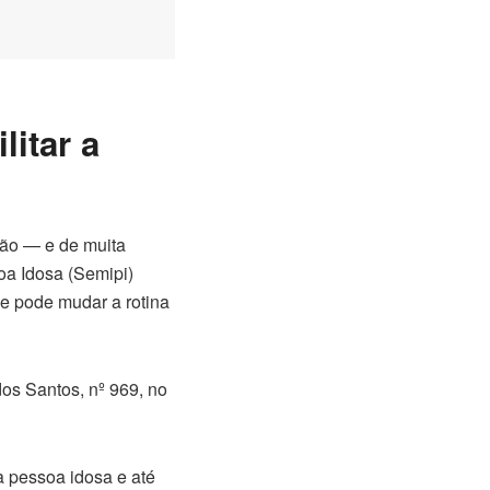
litar a
ção — e de muita
soa Idosa (Semipi)
e pode mudar a rotina
dos Santos, nº 969, no
a pessoa idosa e até