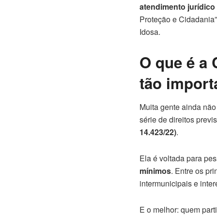
atendimento jurídico 
Proteção e Cidadania”
Idosa.
O que é a 
tão import
Muita gente ainda nã
série de direitos previ
14.423/22)
.
Ela é voltada para p
mínimos
. Entre os pr
intermunicipais e inte
E o melhor: quem part