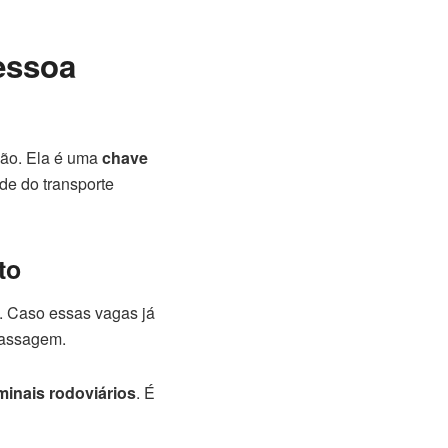
essoa
ção. Ela é uma
chave
de do transporte
to
. Caso essas vagas já
passagem.
minais rodoviários
. É