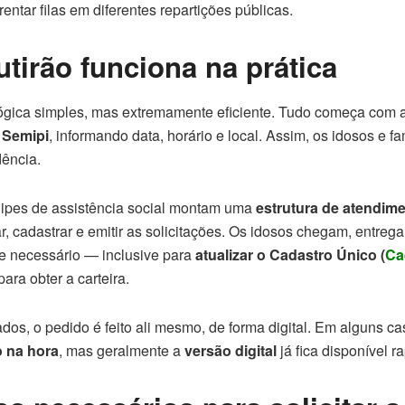
rentar filas em diferentes repartições públicas.
irão funciona na prática
ógica simples, mas extremamente eficiente. Tudo começa com 
a Semipi
, informando data, horário e local. Assim, os idosos e f
ência.
uipes de assistência social montam uma
estrutura de atendime
r, cadastrar e emitir as solicitações. Os idosos chegam, entre
e necessário — inclusive para
atualizar o Cadastro Único (
Ca
ara obter a carteira.
dos, o pedido é feito ali mesmo, de forma digital. Em alguns c
 na hora
, mas geralmente a
versão digital
já fica disponível r