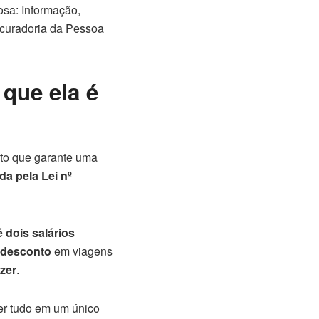
osa: Informação,
ocuradoria da Pessoa
 que ela é
to que garante uma
da pela Lei nº
é dois salários
 desconto
em viagens
azer
.
er tudo em um único