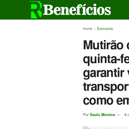
Home
Economia
Mutirão 
quinta-f
garantir
transpor
como em
Por
Saulo Moreira
8 