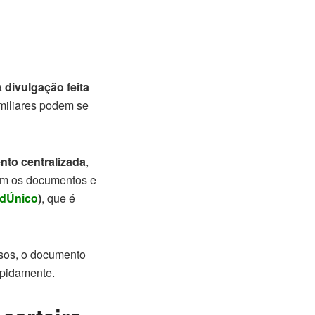
a
divulgação feita
amiliares podem se
nto centralizada
,
gam os documentos e
dÚnico
)
, que é
asos, o documento
apidamente.