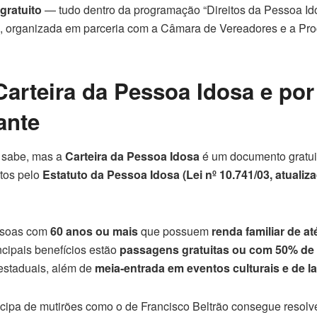
gratuito
— tudo dentro da programação “Direitos da Pessoa Id
, organizada em parceria com a Câmara de Vereadores e a Pr
Carteira da Pessoa Idosa e por
ante
o sabe, mas a
Carteira da Pessoa Idosa
é um documento gratui
stos pelo
Estatuto da Pessoa Idosa (Lei nº 10.741/03, atualiza
essoas com
60 anos ou mais
que possuem
renda familiar de at
incipais benefícios estão
passagens gratuitas ou com 50% de
restaduais, além de
meia-entrada em eventos culturais e de l
icipa de mutirões como o de Francisco Beltrão consegue resolv