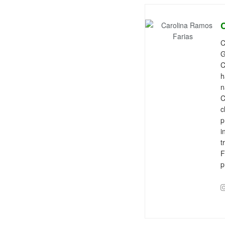
C
G
C
h
n
C
c
p
i
t
F
p