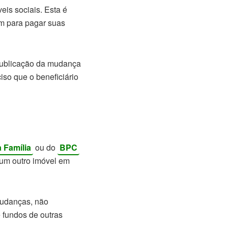
is sociais. Esta é
am para pagar suas
 publicação da mudança
iso que o beneficiário
 Família
ou do
BPC
hum outro imóvel em
 mudanças, não
e fundos de outras