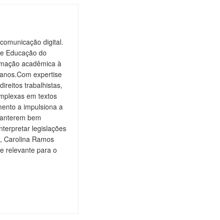
comunicação digital.
de Educação do
ormação acadêmica à
 anos.Com expertise
ireitos trabalhistas,
omplexas em textos
ento a impulsiona a
 manterem bem
nterpretar legislações
is, Carolina Ramos
e relevante para o