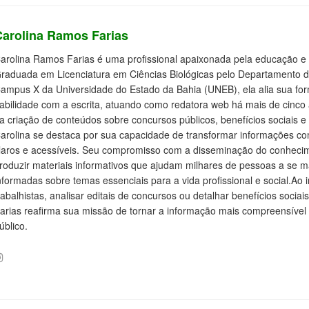
Carolina Ramos Farias
arolina Ramos Farias é uma profissional apaixonada pela educação e 
raduada em Licenciatura em Ciências Biológicas pelo Departamento 
ampus X da Universidade do Estado da Bahia (UNEB), ela alia sua f
abilidade com a escrita, atuando como redatora web há mais de cinco
a criação de conteúdos sobre concursos públicos, benefícios sociais e d
arolina se destaca por sua capacidade de transformar informações c
laros e acessíveis. Seu compromisso com a disseminação do conhecim
roduzir materiais informativos que ajudam milhares de pessoas a se
nformadas sobre temas essenciais para a vida profissional e social.Ao i
rabalhistas, analisar editais de concursos ou detalhar benefícios socia
arias reafirma sua missão de tornar a informação mais compreensível 
úblico.