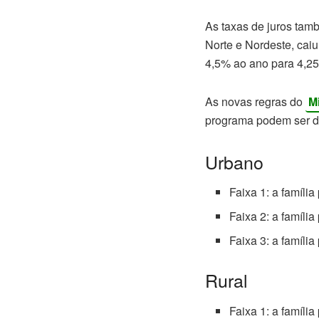
As taxas de juros tamb
Norte e Nordeste, cai
4,5% ao ano para 4,2
As novas regras do
M
programa podem ser di
Urbano
Faixa 1: a famíli
Faixa 2: a famíli
Faixa 3: a famíli
Rural
Faixa 1: a famíli