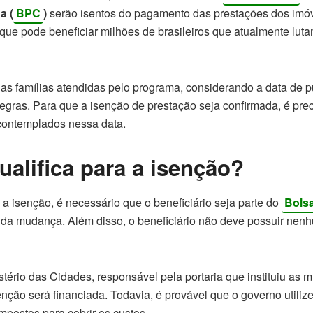
a (
BPC
)
serão isentos do pagamento das prestações dos imóve
e pode beneficiar milhões de brasileiros que atualmente lut
r as famílias atendidas pelo programa, considerando a data de
egras. Para que a isenção de prestação seja confirmada, é prec
 contemplados nessa data.
alifica para a isenção?
a a isenção, é necessário que o beneficiário seja parte do
Bolsa
 da mudança. Além disso, o beneficiário não deve possuir nen
tério das Cidades, responsável pela portaria que instituiu as
nção será financiada. Todavia, é provável que o governo utiliz
mpostos para cobrir os custos.