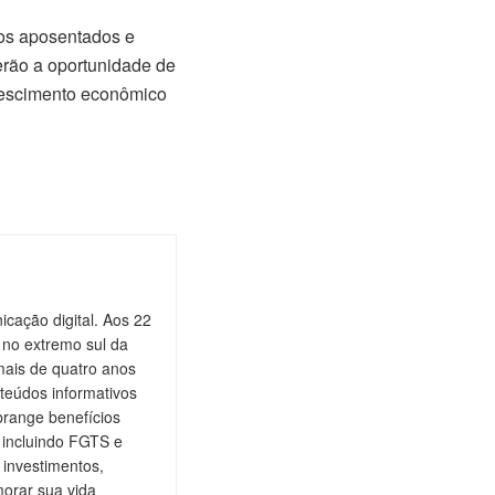
 os aposentados e
erão a oportunidade de
crescimento econômico
cação digital. Aos 22
 no extremo sul da
mais de quatro anos
teúdos informativos
brange benefícios
, incluindo FGTS e
 investimentos,
orar sua vida