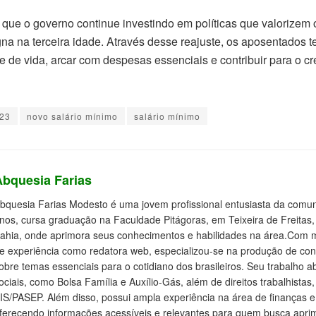
l que o governo continue investindo em políticas que valorizem
na na terceira idade. Através desse reajuste, os aposentados t
e de vida, arcar com despesas essenciais e contribuir para o 
023
novo salário mínimo
salário mínimo
Abquesia Farias
bquesia Farias Modesto é uma jovem profissional entusiasta da comuni
nos, cursa graduação na Faculdade Pitágoras, em Teixeira de Freitas,
ahia, onde aprimora seus conhecimentos e habilidades na área.Com 
e experiência como redatora web, especializou-se na produção de con
obre temas essenciais para o cotidiano dos brasileiros. Seu trabalho a
ociais, como Bolsa Família e Auxílio-Gás, além de direitos trabalhistas
IS/PASEP. Além disso, possui ampla experiência na área de finanças e
ferecendo informações acessíveis e relevantes para quem busca aprim