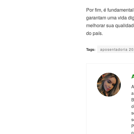
Por fim, é fundamenta
garantam uma vida dig
melhorar sua qualidad
do país.
Tags:
aposentadoria 2
A
a
B
d
s
s
P
o