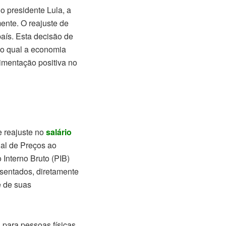
o presidente Lula, a
ente. O reajuste de
aís. Esta decisão de
no qual a economia
imentação positiva no
e reajuste no
salário
nal de Preços ao
 Interno Bruto (PIB)
osentados, diretamente
e de suas
 para pessoas físicas