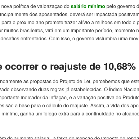
nova política de valorização do
salário mínimo
pelo governo d
principalmente dos aposentados, deverá ser impactada positivam
para o próximo ano promete trazer alívio a milhões em todo o p
or muitos brasileiros, virá em um importante período, momento 
 desafios enfrentados. Com isso, o governo vislumbra uma mov
ocorrer o reajuste de 10,68%
ndamente as propostas do Projeto de Lei, percebemos que est
zado observando duas regras já estabelecidas. O Índice Nacio
ortante indicador da inflação, e a variação positiva do Produto
es são a base para o cálculo do reajuste. Assim, a vida dos ap
o mínimo, ganha um fôlego extra para a continuidade no alcanc
ém do aumento salarial, a faixa de isenção do imposto de renda