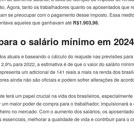
ão. Agora, tanto os trabalhadores quanto os aposentados que 
am se preocupar com o pagamento desse imposto. Essa medida 
isentava aqueles que ganhavam até
R$1.903,98.
para o salário mínimo em 2024
os atuais e baseando o cálculo do reajuste nas previsões par
 2,9% para 2022, a estimativa é de que o valor do salário mín
epresenta um adicional de 141 reais a mais na renda dos brasi
ores ainda não são oficiais e podem sofrer alterações de acord
te terá um papel crucial na vida dos brasileiros, especialment
r um maior poder de compra para o trabalhador, impulsionará 
nheiro no mercado. Com o aumento dos salários, os aposentados
 essenciais, melhorar a qualidade de vida e contribuir para o