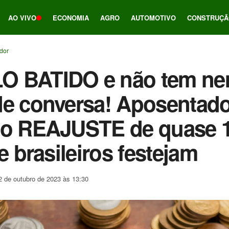
AO VIVO
ECONOMIA
AGRO
AUTOMOTIVO
CONSTRUÇÃ
ador
 BATIDO e não tem ne
de conversa! Aposentad
ão REAJUSTE de quase 
e brasileiros festejam
2 de outubro de 2023 às 13:30