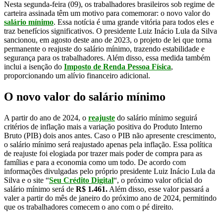
Nesta segunda-feira (09), os trabalhadores brasileiros sob regime de
carteira assinada têm um motivo para comemorar: o novo valor do
salário mínimo
. Essa notícia é uma grande vitória para todos eles e
traz benefícios significativos. O presidente Luiz Inácio Lula da Silva
sancionou, em agosto deste ano de 2023, o projeto de lei que torna
permanente o reajuste do salário mínimo, trazendo estabilidade e
segurança para os trabalhadores. Além disso, essa medida também
inclui a isenção do
Imposto de Renda Pessoa Física
,
proporcionando um alívio financeiro adicional.
O novo valor do salário mínimo
A partir do ano de 2024, o
reajuste
do salário mínimo seguirá
critérios de inflação mais a variação positiva do Produto Interno
Bruto (PIB) dois anos antes. Caso o PIB não apresente crescimento,
o salário mínimo será reajustado apenas pela inflação. Essa política
de reajuste foi elogiada por trazer mais poder de compra para as
famílias e para a economia como um todo. De acordo com
informações divulgadas pelo próprio presidente Luiz Inácio Lula da
Silva e o site “
Seu Crédito Digital
“, o próximo valor oficial do
salário mínimo será de
R$ 1.461.
Além disso, esse valor passará a
valer a partir do mês de janeiro do próximo ano de 2024, permitindo
que os trabalhadores comecem o ano com o pé direito.