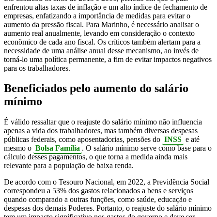
enfrentou altas taxas de inflação e um alto índice de fechamento de
empresas, enfatizando a importância de medidas para evitar o
aumento da pressão fiscal. Para Marinho, é necessário analisar o
aumento real anualmente, levando em consideração o contexto
econômico de cada ano fiscal. Os críticos também alertam para a
necessidade de uma análise anual desse mecanismo, ao invés de
torná-lo uma política permanente, a fim de evitar impactos negativos
para os trabalhadores.
Beneficiados pelo aumento do salário
mínimo
É válido ressaltar que o reajuste do salário mínimo não influencia
apenas a vida dos trabalhadores, mas também diversas despesas
públicas federais, como aposentadorias, pensões do
INSS
e até
mesmo o
Bolsa Família
. O salário mínimo serve como base para o
cálculo desses pagamentos, o que torna a medida ainda mais
relevante para a população de baixa renda.
De acordo com o Tesouro Nacional, em 2022, a Previdência Social
correspondeu a 53% dos gastos relacionados a bens e serviços
quando comparado a outras funções, como saúde, educação e
despesas dos demais Poderes. Portanto, o reajuste do salário mínimo
tem um impacto significativo nos gastos do governo e deve ser