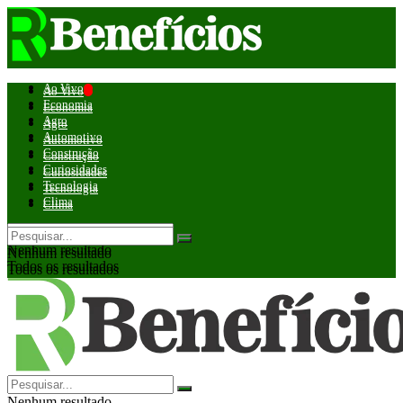
Ao Vivo
Ao Vivo
Economia
Economia
Agro
Agro
Automotivo
Automotivo
Construção
Construção
Curiosidades
Curiosidades
Tecnologia
Tecnologia
Clima
Clima
Nenhum resultado
Nenhum resultado
Todos os resultados
Todos os resultados
Nenhum resultado