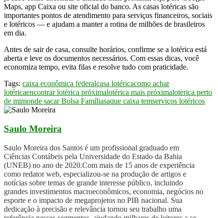
Maps, app Caixa ou site oficial do banco. As casas lotéricas são
importantes pontos de atendimento para serviços financeiros, sociais
e lotéricos — e ajudam a manter a rotina de milhões de brasileiros
em dia.
Antes de sair de casa, consulte horários, confirme se a lotérica está
aberta e leve os documentos necessários. Com essas dicas, você
economiza tempo, evita filas e resolve tudo com praticidade.
Tags:
caixa econômica federal
casa lotérica
como achar
lotérica
encontrar lotérica próxima
lotérica mais próxima
loterica perto
de mim
onde sacar Bolsa Família
saque caixa tem
serviços lotéricos
Saulo Moreira
Saulo Moreira dos Santos é um profissional graduado em
Ciências Contábeis pela Universidade do Estado da Bahia
(UNEB) no ano de 2020.Com mais de 15 anos de experiência
como redator web, especializou-se na produção de artigos e
notícias sobre temas de grande interesse público, incluindo
grandes investimentos macroeconômicos, economia, negócios no
esporte e o impacto de megaprojetos no PIB nacional. Sua
dedicação à precisão e relevância tornou seu trabalho uma
referência nesses segmentos, ajudando milhares de leitores a se