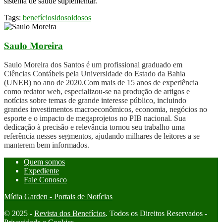
sistema de saúde suplementar.
Tags:
benefícios
idoso
idosos
Saulo Moreira
Saulo Moreira dos Santos é um profissional graduado em
Ciências Contábeis pela Universidade do Estado da Bahia
(UNEB) no ano de 2020.Com mais de 15 anos de experiência
como redator web, especializou-se na produção de artigos e
notícias sobre temas de grande interesse público, incluindo
grandes investimentos macroeconômicos, economia, negócios no
esporte e o impacto de megaprojetos no PIB nacional. Sua
dedicação à precisão e relevância tornou seu trabalho uma
referência nesses segmentos, ajudando milhares de leitores a se
manterem bem informados.
Quem somos
Expediente
Fale Conosco
Mídia Garden - Portais de Notícias
© 2025 -
Revista dos Benefícios
. Todos os Direitos Reservados -