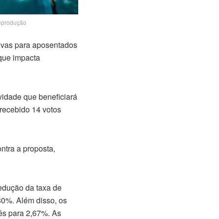
eprodução
tivas para aposentados
que impacta
vidade que beneficiará
recebido 14 votos
ontra a proposta,
edução da taxa de
,80%. Além disso, os
mês para 2,67%. As