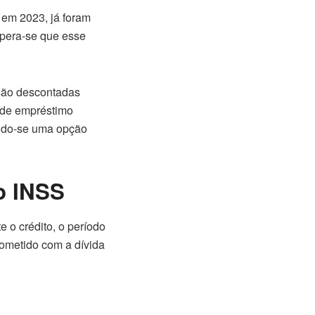
 em 2023, já foram
spera-se que esse
são descontadas
 de empréstimo
ando-se uma opção
o INSS
 o crédito, o período
rometido com a dívida