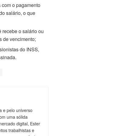
da com o pagamento
do salário, o que
 recebe o salário ou
os de vencimento;
sionistas do INSS,
ssinada.
a e pelo universo
com uma sólida
rcado digital, Ester
tos trabalhistas e