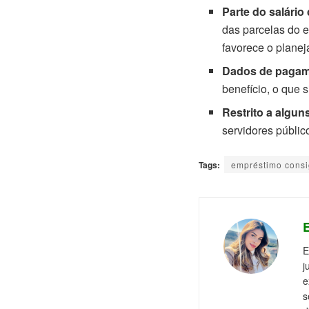
Parte do salári
das parcelas do e
favorece o planej
Dados de pagam
benefício, o que 
Restrito a algun
servidores públic
Tags:
empréstimo cons
E
E
j
e
s