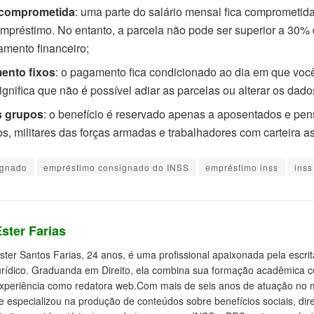
o comprometida
: uma parte do salário mensal fica comprometi
mpréstimo. No entanto, a parcela não pode ser superior a 30% 
amento financeiro;
ento fixos
: o pagamento fica condicionado ao dia em que você
significa que não é possível adiar as parcelas ou alterar os dad
s grupos
: o benefício é reservado apenas a aposentados e pen
os, militares das forças armadas e trabalhadores com carteira a
ignado
empréstimo consignado do INSS
empréstimo inss
inss
ster Farias
ster Santos Farias, 24 anos, é uma profissional apaixonada pela escrit
urídico. Graduanda em Direito, ela combina sua formação acadêmica 
xperiência como redatora web.Com mais de seis anos de atuação no me
e especializou na produção de conteúdos sobre benefícios sociais, direi