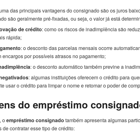
 uma das principais vantagens do consignado são os juros baixo
do são geralmente pré-fixadas, ou seja, o valor já está determi
rovação de crédito
: como os riscos de inadimplência são reduz
is rápida;
agamento
: o desconto das parcelas mensais ocorre automaticam
m encargos por possíveis atrasos no pagamento;
inadimplência
: o desconto automático também previne a inadim
 negativados
: algumas instituições oferecem o crédito para q
ite usar o crédito para limpar o nome e retomar o poder de comp
ens do empréstimo consignad
, o
empréstimo consignado
também apresenta algumas parti
 de contratar esse tipo de crédito: