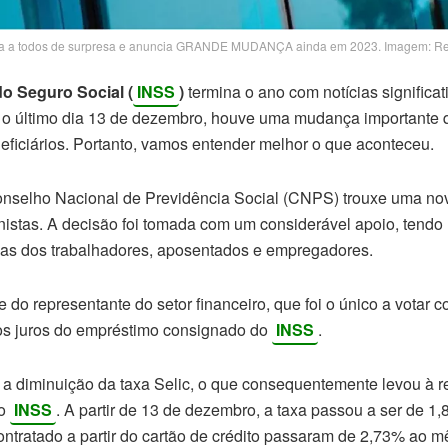
a a todos de surpresa e anuncia GRANDE MUDANÇA ainda em 2023. Imagem: R
do Seguro Social (
INSS
)
termina o ano com notícias significa
 o último dia 13 de dezembro, houve uma mudança importante 
eficiários. Portanto, vamos entender melhor o que aconteceu.
onselho Nacional de Previdência Social (CNPS) trouxe uma no
istas. A decisão foi tomada com um considerável apoio, tendo 
as dos trabalhadores, aposentados e empregadores.
 do representante do setor financeiro, que foi o único a votar c
s juros do empréstimo consignado do
INSS
.
 diminuição da taxa Selic, o que consequentemente levou à r
do
INSS
. A partir de 13 de dezembro, a taxa passou a ser de 1
ontratado a partir do cartão de crédito passaram de 2,73% ao 