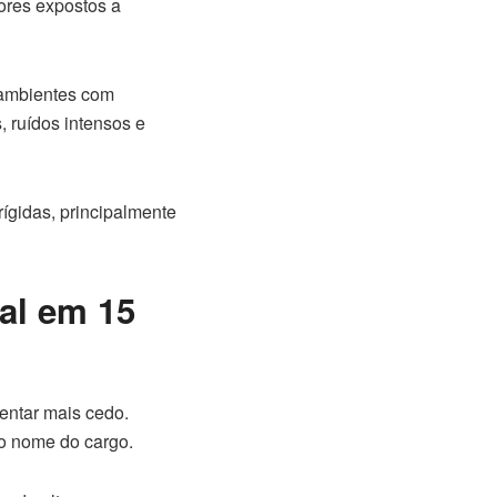
dores expostos a
m ambientes com
, ruídos intensos e
ígidas, principalmente
al em 15
entar mais cedo.
o nome do cargo.