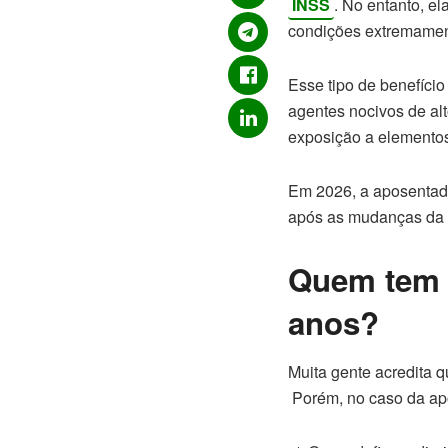
INSS
. No entanto, e
condições extremament
Esse tipo de benefíci
agentes nocivos de alt
exposição a elemento
Em 2026, a aposentado
após as mudanças da 
Quem tem d
anos?
Muita gente acredita 
Porém, no caso da apo