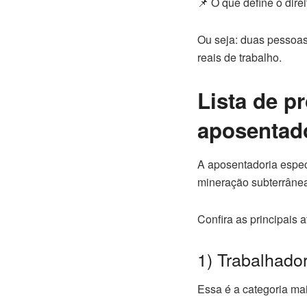
📌 O que define o dir
Ou seja: duas pessoa
reais de trabalho.
Lista de p
aposentad
A aposentadoria espec
mineração subterrâne
Confira as principais 
1) Trabalhado
Essa é a categoria ma