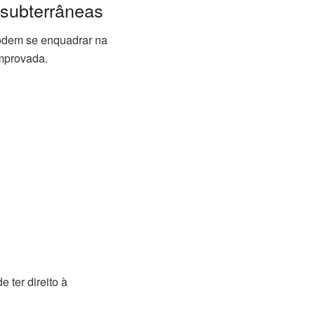
 subterrâneas
odem se enquadrar na
mprovada.
 ter direito à