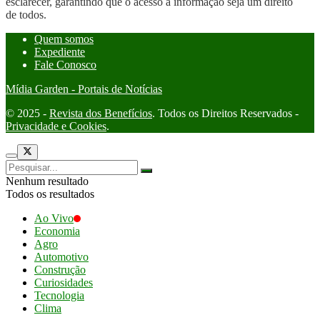
esclarecer, garantindo que o acesso à informação seja um direito
de todos.
Quem somos
Expediente
Fale Conosco
Mídia Garden - Portais de Notícias
© 2025 -
Revista dos Benefícios
. Todos os Direitos Reservados -
Privacidade e Cookies
.
Nenhum resultado
Todos os resultados
Ao Vivo
Economia
Agro
Automotivo
Construção
Curiosidades
Tecnologia
Clima