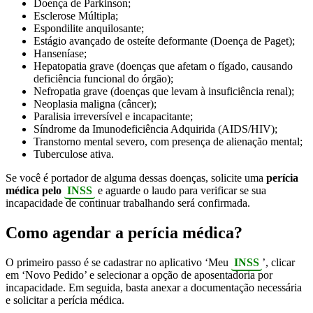
Doença de Parkinson;
Esclerose Múltipla;
Espondilite anquilosante;
Estágio avançado de osteíte deformante (Doença de Paget);
Hanseníase;
Hepatopatia grave (doenças que afetam o fígado, causando
deficiência funcional do órgão);
Nefropatia grave (doenças que levam à insuficiência renal);
Neoplasia maligna (câncer);
Paralisia irreversível e incapacitante;
Síndrome da Imunodeficiência Adquirida (AIDS/HIV);
Transtorno mental severo, com presença de alienação mental;
Tuberculose ativa.
Se você é portador de alguma dessas doenças, solicite uma
perícia
médica pelo
INSS
e aguarde o laudo para verificar se sua
incapacidade de continuar trabalhando será confirmada.
Como agendar a perícia médica?
O primeiro passo é se cadastrar no aplicativo ‘Meu
INSS
’, clicar
em ‘Novo Pedido’ e selecionar a opção de aposentadoria por
incapacidade. Em seguida, basta anexar a documentação necessária
e solicitar a perícia médica.