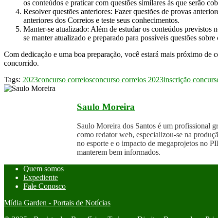
os conteúdos e praticar com questões similares às que serão co
Resolver questões anteriores: Fazer questões de provas anterio
anteriores dos Correios e teste seus conhecimentos.
Manter-se atualizado: Além de estudar os conteúdos previstos no
se manter atualizado e preparado para possíveis questões sobre 
Com dedicação e uma boa preparação, você estará mais próximo de co
concorrido.
Tags:
2023
concurso correios
concurso correios 2023
inscrição concurs
Saulo Moreira
Saulo Moreira dos Santos é um profissional 
como redator web, especializou-se na produçã
no esporte e o impacto de megaprojetos no PIB
manterem bem informados.
Quem somos
Expediente
Fale Conosco
Mídia Garden - Portais de Notícias