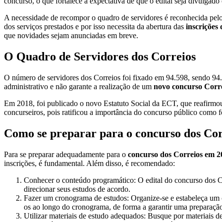
concurso, o que fortalece a expectativa de que o edital seja divulgado
A necessidade de recompor o quadro de servidores é reconhecida pelo 
dos serviços prestados e por isso necessita da abertura das
inscrições
que novidades sejam anunciadas em breve.
O Quadro de Servidores dos Correios
O número de servidores dos Correios foi fixado em 94.598, sendo 94
administrativo e não garante a realização de um
novo concurso Corre
Em 2018, foi publicado o novo Estatuto Social da ECT, que reafirmou 
concurseiros, pois ratificou a importância do concurso público como 
Como se preparar para o concurso dos Cor
Para se preparar adequadamente para o
concurso dos Correios em 2
inscrições, é fundamental. Além disso, é recomendado:
Conhecer o conteúdo programático: O edital do concurso dos C
direcionar seus estudos de acordo.
Fazer um cronograma de estudos: Organize-se e estabeleça um cr
os ao longo do cronograma, de forma a garantir uma preparaçã
Utilizar materiais de estudo adequados: Busque por materiais d