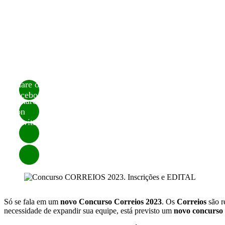
Share on
Facebook
Share
on
Twitter
Só se fala em um
novo Concurso Correios 2023
. Os
Correios
são r
necessidade de expandir sua equipe, está previsto um
novo concurso 