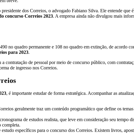
 em breve.
presidente dos Correios, o advogado Fabiano Silva. Ele entende que é f
 do concurso Correios 2023
. A empresa ainda não divulgou mais infor
.490 no quadro permanente e 108 no quadro em extinção, de acordo com
ios para 2023
.
a contratação de pessoal por meio de concurso público, com contratação
forma de ingresso nos Correios.
reios
023
, é importante estudar de forma estratégica. Acompanhar as atualiza
orreios geralmente traz um conteúdo programático que define os temas 
onograma de estudos realista, que leve em consideração seu tempo disp
o completa.
e estudo específicos para o concurso dos Correios. Existem livros, apos