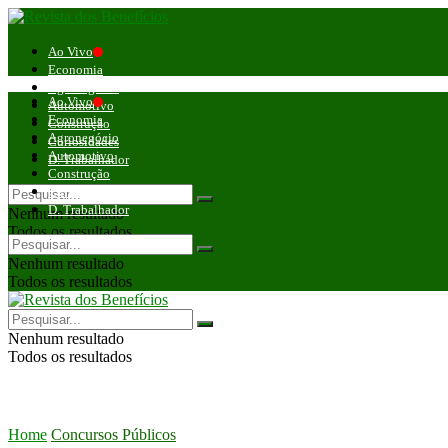
Ao Vivo
Economia
Agronegócio
Ao Vivo
Automotivo
Economia
Construção
Agronegócio
Curiosidades
Automotivo
D. Trabalhador
Construção
Curiosidades
D. Trabalhador
Nenhum resultado
Todos os resultados
Nenhum resultado
Todos os resultados
Nenhum resultado
Todos os resultados
Home
Concursos Públicos