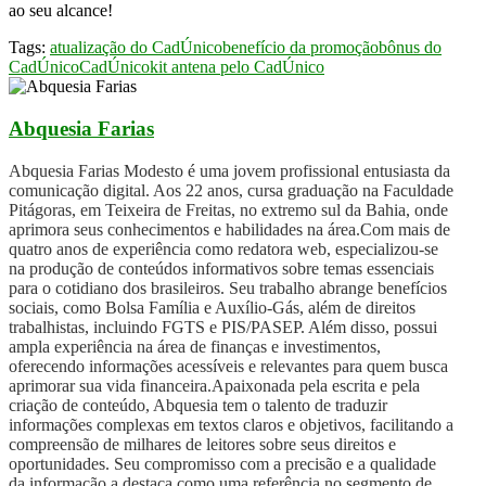
ao seu alcance!
Tags:
atualização do CadÚnico
benefício da promoção
bônus do
CadÚnico
CadÚnico
kit antena pelo CadÚnico
Abquesia Farias
Abquesia Farias Modesto é uma jovem profissional entusiasta da
comunicação digital. Aos 22 anos, cursa graduação na Faculdade
Pitágoras, em Teixeira de Freitas, no extremo sul da Bahia, onde
aprimora seus conhecimentos e habilidades na área.Com mais de
quatro anos de experiência como redatora web, especializou-se
na produção de conteúdos informativos sobre temas essenciais
para o cotidiano dos brasileiros. Seu trabalho abrange benefícios
sociais, como Bolsa Família e Auxílio-Gás, além de direitos
trabalhistas, incluindo FGTS e PIS/PASEP. Além disso, possui
ampla experiência na área de finanças e investimentos,
oferecendo informações acessíveis e relevantes para quem busca
aprimorar sua vida financeira.Apaixonada pela escrita e pela
criação de conteúdo, Abquesia tem o talento de traduzir
informações complexas em textos claros e objetivos, facilitando a
compreensão de milhares de leitores sobre seus direitos e
oportunidades. Seu compromisso com a precisão e a qualidade
da informação a destaca como uma referência no segmento de