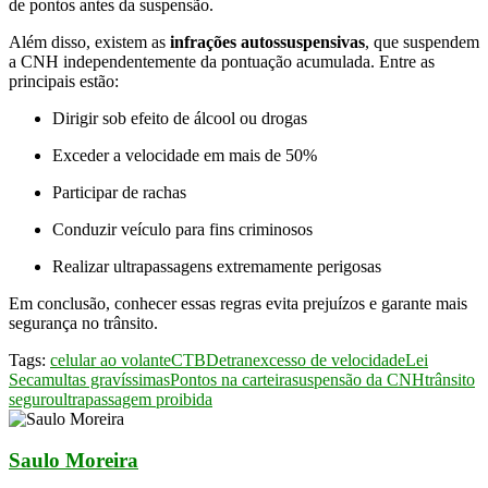
de pontos antes da suspensão.
Além disso, existem as
infrações autossuspensivas
, que suspendem
a CNH independentemente da pontuação acumulada. Entre as
principais estão:
Dirigir sob efeito de álcool ou drogas
Exceder a velocidade em mais de 50%
Participar de rachas
Conduzir veículo para fins criminosos
Realizar ultrapassagens extremamente perigosas
Em conclusão, conhecer essas regras evita prejuízos e garante mais
segurança no trânsito.
Tags:
celular ao volante
CTB
Detran
excesso de velocidade
Lei
Seca
multas gravíssimas
Pontos na carteira
suspensão da CNH
trânsito
seguro
ultrapassagem proibida
Saulo Moreira