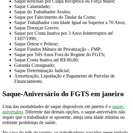
Saque Rescisão por Culpa Recíproca ou Força Maior;
Saque Calamidade;
Saque do Trabalhador Avulso;
Saque por Falecimento do Titular da Conta;
Saque Trabalhador com Idade Igual ou Superior a 70 Anos;
Saque Doenças Graves;
Saque por Conta Inativa por 3 Anos Ininterruptos até
13/07/1990;
Saque Órtese e Prótese;
Saque Fundos Mútuos de Privatização – FMP;
Saque por Três Anos Fora do Regime do FGTS;
Saque Conta Inativa até R$ 80,00;
Garantia Consignado;
Saque Determinação Judicial;
Amortização, Liquidação e Pagamento de Parcelas de
Financiamento.
Saque-Aniversário do FGTS em janeiro
Uma das modalidades de saque disponíveis em janeiro é o
saque-
aniversário
. Diferente das demais opções, o saque-aniversário não
requer que o trabalhador se aposente, atinja uma idade mínima ou
enfrente problemas de saúde.
No caso do mês de janeiro, os trabalhadores nascidos neste período