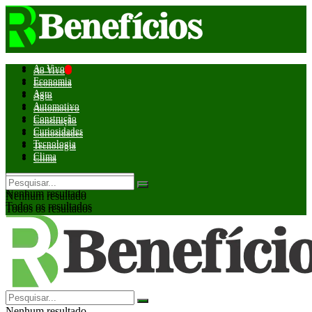
Ao Vivo
Ao Vivo
Economia
Economia
Agro
Agro
Automotivo
Automotivo
Construção
Construção
Curiosidades
Curiosidades
Tecnologia
Tecnologia
Clima
Clima
Nenhum resultado
Nenhum resultado
Todos os resultados
Todos os resultados
Nenhum resultado