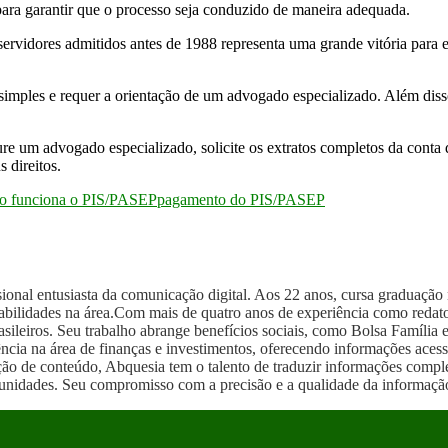
 para garantir que o processo seja conduzido de maneira adequada.
servidores admitidos antes de 1988 representa uma grande vitória para e
é simples e requer a orientação de um advogado especializado. Além diss
re um advogado especializado, solicite os extratos completos da conta d
 direitos.
o funciona o PIS/PASEP
pagamento do PIS/PASEP
onal entusiasta da comunicação digital. Aos 22 anos, cursa graduação n
bilidades na área.Com mais de quatro anos de experiência como redato
asileiros. Seu trabalho abrange benefícios sociais, como Bolsa Família 
cia na área de finanças e investimentos, oferecendo informações acess
ação de conteúdo, Abquesia tem o talento de traduzir informações comple
ortunidades. Seu compromisso com a precisão e a qualidade da informaç