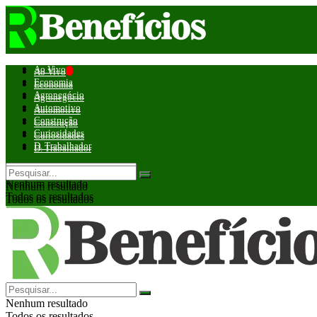
Ao Vivo
Ao Vivo
Economia
Economia
Agronegócio
Agronegócio
Automotivo
Automotivo
Construção
Construção
Curiosidades
Curiosidades
D. Trabalhador
D. Trabalhador
Nenhum resultado
Nenhum resultado
Todos os resultados
Todos os resultados
Nenhum resultado
Todos os resultados