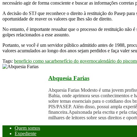
necessário agir de forma consciente e buscar as informações corretas
A decisão do STJ que reconhece o direito à restituição do Pasep para 
oportunidade de reaver os valores que lhes são de direito.
No entanto, é importante ressaltar que o processo de restituição não 
golpes relacionados a esse assunto.
Portanto, se você é um servidor público admitido antes de 1988, procu
valores acumulados ao longo dos anos sejam perdidos e faça valer seus
Tags:
beneficio como sacar
benefício do governo
calendário do pis
com
Abquesia Farias
Abquesia Farias Modesto é uma jovem profissi
Bahia, onde aprimora seus conhecimentos e ha
sobre temas essenciais para o cotidiano dos br
PIS/PASEP. Além disso, possui ampla experiên
financeira.Apaixonada pela escrita e pela cri
milhares de leitores sobre seus direitos e op
Quem somos
Expediente