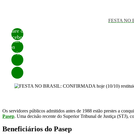
FESTA NO BR
Share on
Facebook
Share
on
Twitter
Os servidores públicos admitidos antes de 1988 estão prestes a conq
Pasep
. Uma decisão recente do Superior Tribunal de Justiça (STJ),
Beneficiários do Pasep