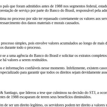
 país que foram admitidos antes de 1988 nos segmentos federal, estadua
 prestação de serviço por parte do Banco do Brasil, responsável pela ad
ítima no processo por não ter repassado corretamente os valores aos ser
 ressarcimento dos danos materiais e morais causados.
m processo simples, pois envolve valores acumulados ao longo de mais d
los durante todo o processo.
gir-se a uma agência do Banco do Brasil e solicitar os extratos completo
e há valores a serem restituídos.
ados e informações confiáveis nesse momento. Infelizmente, existem caso
especializado para garantir que todos os direitos sejam devidamente ass
Santiago, que liderou a tese que culminou na decisão do STJ, a ocorrên
antes de 1988 escaparam de terem seus benefícios diminuídos.
ém de ser um direito legítimo, os servidores podem ter direito a valores