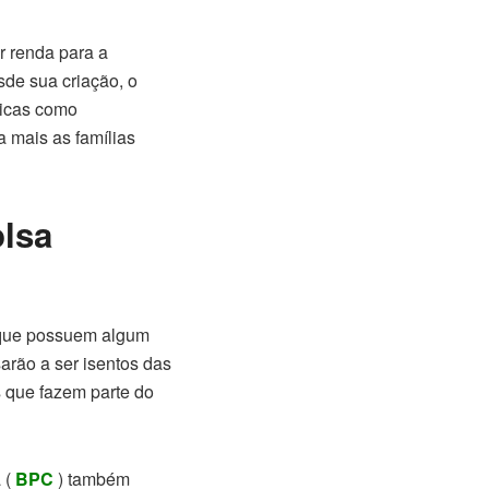
r renda para a
sde sua criação, o
sicas como
 mais as famílias
olsa
ue possuem algum
arão a ser isentos das
s que fazem parte do
 (
BPC
) também