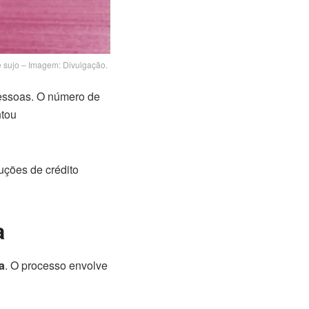
 sujo – Imagem: Divulgação.
pessoas. O número de
ntou
uções de crédito
a
a
. O processo envolve