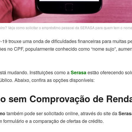
eiro? Veja como solicitar o empréstimo pessoal da SERASA para quem tem o nome
9 trouxe uma onda de dificuldades financeiras para muitas 
ições no CPF, popularmente conhecido como “nome sujo”, aume
está mudando. Instituições como a
Serasa
estão oferecendo sol
blico. Abaixo, confira as opções disponíveis:
o sem Comprovação de Rend
mo
também pode ser solicitado online, através do site da
Seras
 formulário e a comparação de ofertas de crédito.