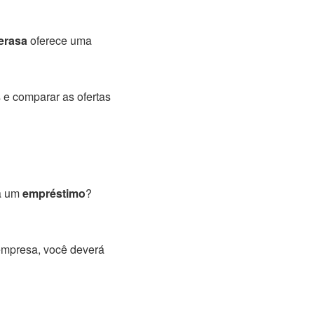
erasa
oferece uma
s e comparar as ofertas
ra um
empréstimo
?
 empresa, você deverá