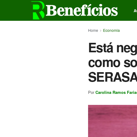
A
Home
Economia
Está neg
como sol
SERASA 
Por
Carolina Ramos Faria