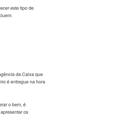
ecer este tipo de
cluem:
 agência da Caixa que
eiro é entregue na hora
erar o bem, é
o apresentar os