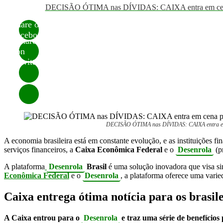
DECISÃO ÓTIMA nas DÍVIDAS: CAIXA entra em cena para
Share on
Facebook
Share
on
Twitter
DECISÃO ÓTIMA nas DÍVIDAS: CAIXA entra em cen
A economia brasileira está em constante evolução, e as instituições f
serviços financeiros, a
Caixa Econômica Federal
e o
Desenrola
(p
A plataforma
Desenrola
Brasil
é uma solução inovadora que visa simp
Econômica Federal
e o
Desenrola
, a plataforma oferece uma varied
Caixa entrega ótima notícia para os brasil
A Caixa entrou para o
Desenrola
e traz uma série de benefícios 