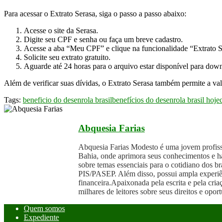
Para acessar o Extrato Serasa, siga o passo a passo abaixo:
Acesse o site da Serasa.
Digite seu CPF e senha ou faça um breve cadastro.
Acesse a aba “Meu CPF” e clique na funcionalidade “Extrato S
Solicite seu extrato gratuito.
Aguarde até 24 horas para o arquivo estar disponível para dow
Além de verificar suas dívidas, o Extrato Serasa também permite a va
Tags:
beneficio do desenrola brasil
benefícios do desenrola brasil hoje
Abquesia Farias
Abquesia Farias Modesto é uma jovem profissi
Bahia, onde aprimora seus conhecimentos e ha
sobre temas essenciais para o cotidiano dos br
PIS/PASEP. Além disso, possui ampla experiên
financeira.Apaixonada pela escrita e pela cri
milhares de leitores sobre seus direitos e op
Quem somos
Expediente