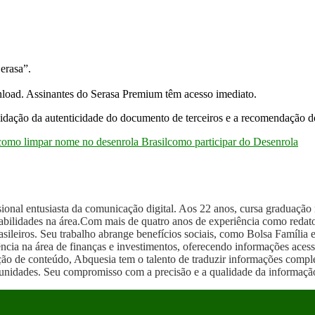
erasa”.
nload. Assinantes do Serasa Premium têm acesso imediato.
lidação da autenticidade do documento de terceiros e a recomendação do
como limpar nome no desenrola Brasil
como participar do Desenrola
onal entusiasta da comunicação digital. Aos 22 anos, cursa graduação n
bilidades na área.Com mais de quatro anos de experiência como redato
asileiros. Seu trabalho abrange benefícios sociais, como Bolsa Família 
cia na área de finanças e investimentos, oferecendo informações acess
ação de conteúdo, Abquesia tem o talento de traduzir informações comple
ortunidades. Seu compromisso com a precisão e a qualidade da informaç