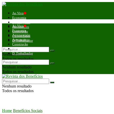
Ao Vivo
Economia
Agronegócio
Ao Vivo
Automotivo
Economia
Construção
Agronegócio
Curiosidades
Automotivo
D. Trabalhador
Construção
Curiosidades
D. Trabalhador
Nenhum resultado
Todos os resultados
Nenhum resultado
Todos os resultados
Nenhum resultado
Todos os resultados
Home
Benefícios Sociais