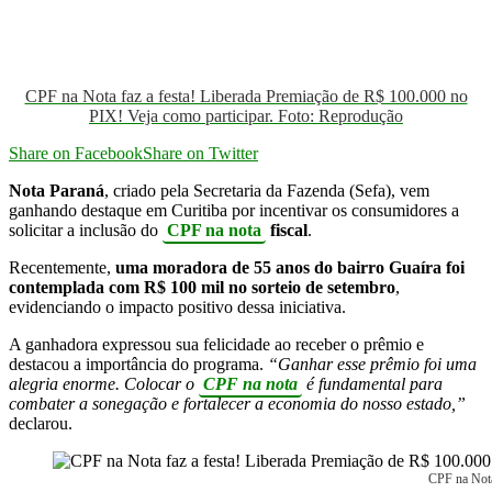
CPF na Nota faz a festa! Liberada Premiação de R$ 100.000 no
PIX! Veja como participar. Foto: Reprodução
Share on Facebook
Share on Twitter
Nota Paraná
, criado pela Secretaria da Fazenda (Sefa), vem
ganhando destaque em Curitiba por incentivar os consumidores a
solicitar a inclusão do
CPF na nota
fiscal
.
Recentemente,
uma moradora de 55 anos do bairro Guaíra foi
contemplada com R$ 100 mil no sorteio de setembro
,
evidenciando o impacto positivo dessa iniciativa.
A ganhadora expressou sua felicidade ao receber o prêmio e
destacou a importância do programa.
“Ganhar esse prêmio foi uma
alegria enorme. Colocar o
CPF na nota
é fundamental para
combater a sonegação e fortalecer a economia do nosso estado,”
declarou.
CPF na Nota