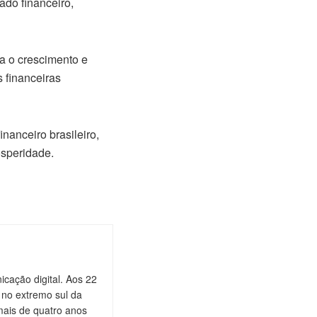
ado financeiro,
a o crescimento e
 financeiras
nanceiro brasileiro,
osperidade.
cação digital. Aos 22
 no extremo sul da
mais de quatro anos