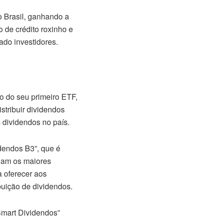
o Brasil, ganhando a
 de crédito roxinho e
ado investidores.
 do seu primeiro ETF,
istribuir dividendos
 dividendos no país.
dendos B3”, que é
gam os maiores
 oferecer aos
buição de dividendos.
mart Dividendos”