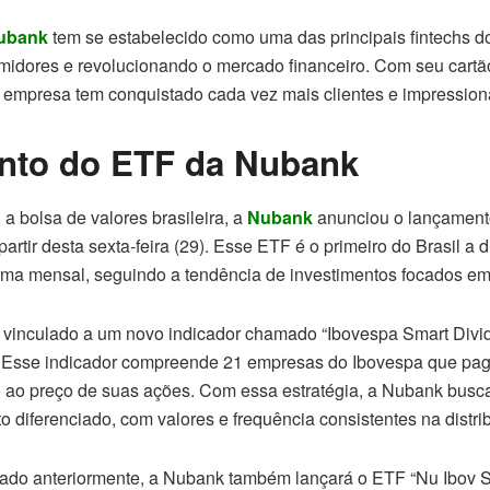
ubank
tem se estabelecido como uma das principais fintechs d
midores e revolucionando o mercado financeiro. Com seu cartão
a empresa tem conquistado cada vez mais clientes e impression
nto do ETF da Nubank
a bolsa de valores brasileira, a
Nubank
anunciou o lançamento
rtir desta sexta-feira (29). Esse ETF é o primeiro do Brasil a d
orma mensal, seguindo a tendência de investimentos focados em
á vinculado a um novo indicador chamado “Ibovespa Smart Divi
. Esse indicador compreende 21 empresas do Ibovespa que pa
 ao preço de suas ações. Com essa estratégia, a Nubank busca
o diferenciado, com valores e frequência consistentes na distri
do anteriormente, a Nubank também lançará o ETF “Nu Ibov S