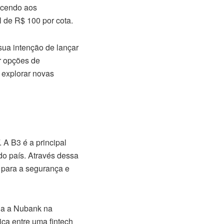
ecendo aos
l de R$ 100 por cota.
sua intenção de lançar
r opções de
 explorar novas
A B3 é a principal
do país. Através dessa
i para a segurança e
lia a Nubank na
ica entre uma fintech