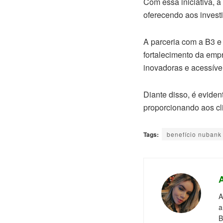
Com essa iniciativa, 
oferecendo aos invest
A parceria com a B3 e
fortalecimento da emp
inovadoras e acessíve
Diante disso, é eviden
proporcionando aos cl
Tags:
benefício nubank
A
a
B