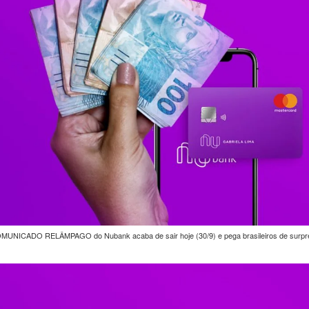
MUNICADO RELÂMPAGO do Nubank acaba de sair hoje (30/9) e pega brasileiros de surpr