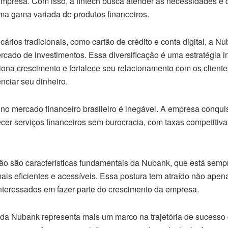
mpresa. Com isso, a fintech busca atender às necessidades 
uma gama variada de produtos financeiros.
ários tradicionais, como cartão de crédito e conta digital, a 
cado de investimentos. Essa diversificação é uma estratégia in
iona crescimento e fortalece seu relacionamento com os cliente
nciar seu dinheiro.
o mercado financeiro brasileiro é inegável. A empresa conqui
cer serviços financeiros sem burocracia, com taxas competitiv
ção são características fundamentais da Nubank, que está sem
ais eficientes e acessíveis. Essa postura tem atraído não apen
nteressados em fazer parte do crescimento da empresa.
a Nubank representa mais um marco na trajetória de sucesso da