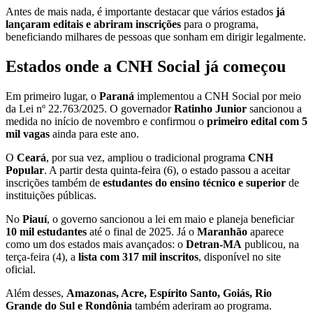
Antes de mais nada, é importante destacar que vários estados
já
lançaram editais e abriram inscrições
para o programa,
beneficiando milhares de pessoas que sonham em dirigir legalmente.
Estados onde a CNH Social já começou
Em primeiro lugar, o
Paraná
implementou a CNH Social por meio
da Lei nº 22.763/2025. O governador
Ratinho Junior
sancionou a
medida no início de novembro e confirmou o
primeiro edital com 5
mil vagas
ainda para este ano.
O
Ceará
, por sua vez, ampliou o tradicional programa
CNH
Popular
. A partir desta quinta-feira (6), o estado passou a aceitar
inscrições também de
estudantes do ensino técnico e superior
de
instituições públicas.
No
Piauí
, o governo sancionou a lei em maio e planeja beneficiar
10 mil estudantes
até o final de 2025. Já o
Maranhão
aparece
como um dos estados mais avançados: o
Detran-MA
publicou, na
terça-feira (4), a
lista com 317 mil inscritos
, disponível no site
oficial.
Além desses,
Amazonas, Acre, Espírito Santo, Goiás, Rio
Grande do Sul e Rondônia
também aderiram ao programa.