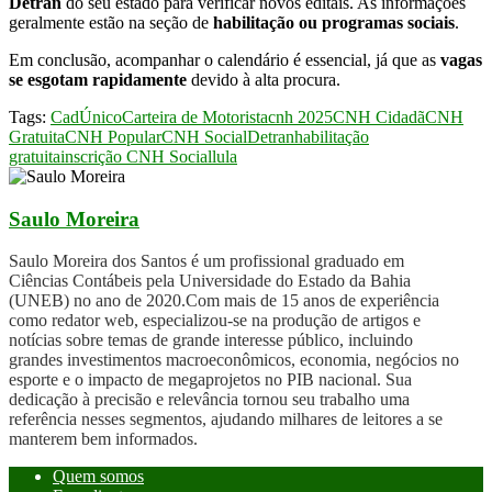
Detran
do seu estado para verificar novos editais. As informações
geralmente estão na seção de
habilitação ou programas sociais
.
Em conclusão, acompanhar o calendário é essencial, já que as
vagas
se esgotam rapidamente
devido à alta procura.
Tags:
CadÚnico
Carteira de Motorista
cnh 2025
CNH Cidadã
CNH
Gratuita
CNH Popular
CNH Social
Detran
habilitação
gratuita
inscrição CNH Social
lula
Saulo Moreira
Saulo Moreira dos Santos é um profissional graduado em
Ciências Contábeis pela Universidade do Estado da Bahia
(UNEB) no ano de 2020.Com mais de 15 anos de experiência
como redator web, especializou-se na produção de artigos e
notícias sobre temas de grande interesse público, incluindo
grandes investimentos macroeconômicos, economia, negócios no
esporte e o impacto de megaprojetos no PIB nacional. Sua
dedicação à precisão e relevância tornou seu trabalho uma
referência nesses segmentos, ajudando milhares de leitores a se
manterem bem informados.
Quem somos